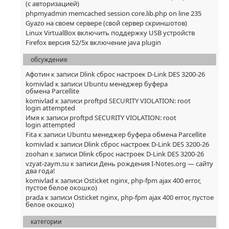
(с авторизацией)
phpmyadmin memcached session core.lib.php on line 235
Gyazo на своем сервере (свой сервер скриншотов)
Linux VirtualBox включить поддержку USB устройств
Firefox версия 52/5x включение java plugin
обсуждение
Афотин
к записи
Dlink сброс настроек D-Link DES 3200-26
komivlad
к записи
Ubuntu менеджер буфера
обмена Parcellite
komivlad
к записи
proftpd SECURITY VIOLATION: root
login attempted
Имя
к записи
proftpd SECURITY VIOLATION: root
login attempted
Fita
к записи
Ubuntu менеджер буфера обмена Parcellite
komivlad
к записи
Dlink сброс настроек D-Link DES 3200-26
zoohan
к записи
Dlink сброс настроек D-Link DES 3200-26
vzyat-zaym.su
к записи
День рождения I-Notes.org — сайту
два года!
komivlad
к записи
Osticket nginx, php-fpm ajax 400 error,
пустое белое окошко)
prada
к записи
Osticket nginx, php-fpm ajax 400 error, пустое
белое окошко)
категории