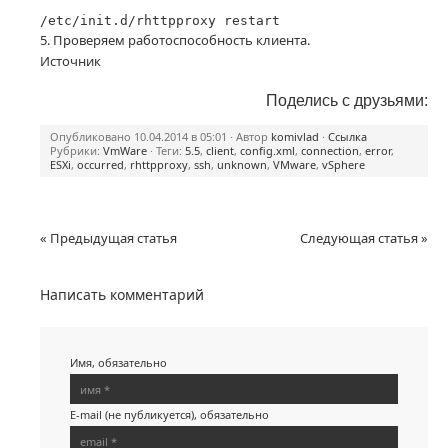
/etc/init.d/rhttpproxy restart
5. Проверяем работоспособность клиента.
Источник
Поделись с друзьями:
Опубликовано 10.04.2014 в 05:01 · Автор
komivlad
·
Ссылка
Рубрики:
VmWare
· Теги:
5.5
,
client
,
config.xml
,
connection
,
error
,
ESXi
,
occurred
,
rhttpproxy
,
ssh
,
unknown
,
VMware
,
vSphere
« Предыдущая статья
Следующая статья »
Написать комментарий
Имя, обязательно
E-mail (не публикуется), обязательно