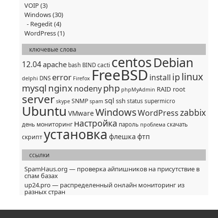
VOIP
(3)
Windows
(30)
Regedit
(4)
WordPress
(1)
ключевые слова
centos
Debian
12.04
apache
cacti
bash
BIND
FreeBSD
linux
ip
error
install
DNS
delphi
Firefox
mysql
nginx
php
nodeny
RAID
root
phpMyAdmin
server
sql
ssh
SNMP
status
supermicro
skype
spam
Ubuntu
Windows
zabbix
WordPress
VMware
настройка
мониторинг
день
пароль
скачать
проблема
установка
флешка
фтп
скрипт
ссылки
SpamHaus.org — проверка айпишников на присутствие в
спам базах
up24.pro — распределенный онлайн мониторинг из
разных стран