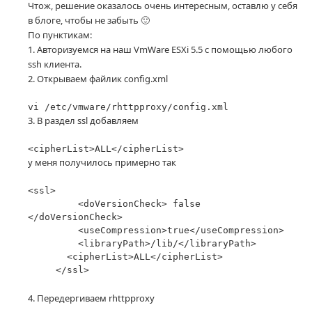
Чтож, решение оказалось очень
интересным
, оставлю у себя
в блоге, чтобы не забыть 🙂
По пунктикам:
1. Авторизуемся на наш VmWare ESXi 5.5 с помощью любого
ssh клиента.
2. Открываем файлик config.xml
vi /etc/vmware/rhttpproxy/config.xml
3. В раздел ssl добавляем
<cipherList>ALL</cipherList>
у меня получилось примерно так
<ssl>
<doVersionCheck> false
</doVersionCheck>
<useCompression>true</useCompression>
<libraryPath>/lib/</libraryPath>
<cipherList>ALL</cipherList>
</ssl>
4. Передергиваем rhttpproxy