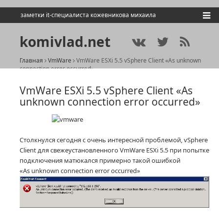
заметки it-специалиста кожевникова михаила
komivlad.net
Главная
VmWare
VmWare ESXi 5.5 vSphere Client «As unknown
connection error occurred»
VmWare ESXi 5.5 vSphere Client «As
unknown connection error occurred»
Столкнулся сегодня с очень интересной проблемой, vSphere
Client для свежеустановленного VmWare ESXi 5.5 при попытке
подключения матюкался примерно такой ошибкой
«As unknown connection error occurred»