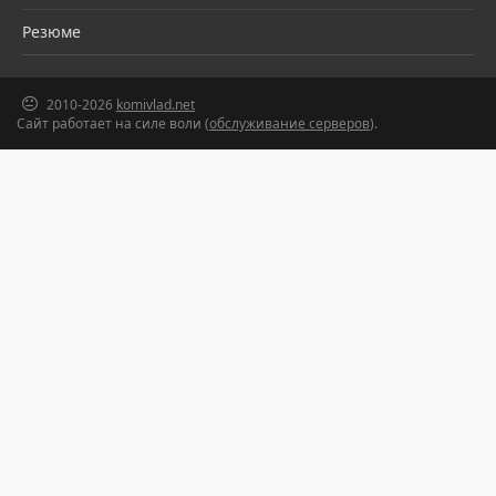
Резюме
2010-2026
komivlad.net
Сайт работает на силе воли (
обслуживание серверов
).