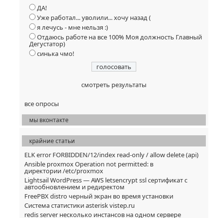
ДА!
Уже работал... уволили... хочу назад (
я лечусь - мне нельзя :)
Отдаюсь работе на все 100% Моя должность Главный
Дегустатор)
синька чмо!
смотреть результаты
все опросы
мы вконтакте
крайние статьи
ELK error FORBIDDEN/12/index read-only / allow delete (api)
Ansible proxmox Operation not permitted: в
директории /etc/proxmox
Lightsail WordPress — AWS letsencrypt ssl сертификат с
автообновлением и редиректом
FreePBX distro черный экран во время установки
Система статистики asterisk vistep.ru
redis server несколько инстансов на одном сервере