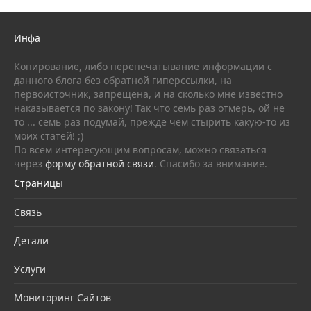
Инфа
Копирование, либо перепечатывание информации с
данного блога без обратной гиперссылки, на
первоисточник, запрещена, и на сколько мне известно
наказывается по закону! Так что семь раз отмерь, ой не
то ... семь раз подумай, прежде чем стырить какую-то из
моих статей! ;)
По всем интересующим вопросам, можно связаться
через
форму обратной связи
. Спасибо за внимание.
Страницы
Связь
Детали
Услуги
Мониторинг Сайтов