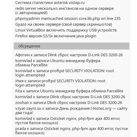
Система статистики asterisk vistep.ru
redis server несколько инстансов на одном сервере
(с авторизацией)
phpmyadmin memcached session core.lib.php on line 235
Gyazo на своем сервере (свой сервер скриншотов)
Linux VirtualBox включить поддержку USB устройств
Firefox версия 52/5x включение java plugin
обсуждение
Афотин
к записи
Dlink сброс настроек D-Link DES 3200-26
komivlad
к записи
Ubuntu менеджер буфера
обмена Parcellite
komivlad
к записи
proftpd SECURITY VIOLATION: root
login attempted
Имя
к записи
proftpd SECURITY VIOLATION: root
login attempted
Fita
к записи
Ubuntu менеджер буфера обмена Parcellite
komivlad
к записи
Dlink сброс настроек D-Link DES 3200-26
zoohan
к записи
Dlink сброс настроек D-Link DES 3200-26
vzyat-zaym.su
к записи
День рождения I-Notes.org — сайту
два года!
komivlad
к записи
Osticket nginx, php-fpm ajax 400 error,
пустое белое окошко)
prada
к записи
Osticket nginx, php-fpm ajax 400 error, пустое
белое окошко)