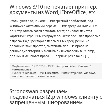
Windows 8/10 не печатает принтер,
документы из Word,LIbreOffice, etc
Столкнулся с одной очень интересной проблемой, под
Windows с кастомными переменными средами TMP и TEMP
принтер отказывался печатать текст, при этом печатал
картинки и страницы из браузера. Оказалось, что проблема
в правах на директорию переменных сред, решиние
довольно-таки простое, выставить полные права на
данные директории. У меня были выставлены в C:\Temp,
для них и меняются права. P.S. первый раз с такой […]
Опубликовано 15.01.2016 в 19:39 · Автор
komivlad
·
Ссылка
·
6
комментариев
Рубрики:
Windows
· Теги:
Libreoffice
,
Printer
,
temp
,
tmp
,
Windows
,
word
,
не печатает
,
печать
,
права
Strongswan разрешаем
подключаться l2tp windows клиенту с
запрещенным шифрованием