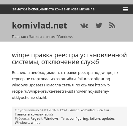
заметки it-специалиста кожевникова михаила
komivlad.net
Главная
Записи с тегом "Windows"
winpe правка реестра установленной
системы, отключение служб
Возникла необходимость в правке реестра под winpe, т.к.
сервер не стартовал из-за ошибки failure configuring
windows updates Помогла статья по ссылке http://it-
recipe.ru/winpe-pravka-reestra-ustanovlennoj-sistemy-
otklyuchenie-sluzhb
Опубликовано 14.03.2016 в 12:41 · Автор
komivlad
·
Ссылка
·
Написать комментарий
Рубрики:
Regedit
,
Windows
· Теги:
configuring
,
failure
,
updates
,
Windows
,
winpe