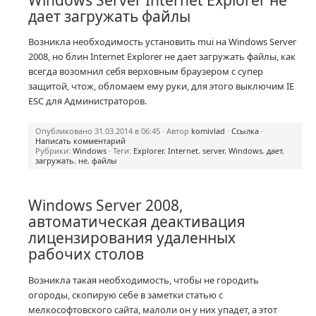
Windows Server Internet Explorer не
дает загружать файлы
Возникла необходимость установить mui на Windows Server
2008, но блин Internet Explorer не дает загружать файлы, как
всегда возомнил себя верховным браузером с супер
защитой, чтож, обломаем ему руки, для этого выключим IE
ESC для Администраторов.
Опубликовано 31.03.2014 в 06:45 · Автор
komivlad
·
Ссылка
·
Написать комментарий
Рубрики:
Windows
· Теги:
Explorer
,
Internet
,
server
,
Windows
,
дает
,
загружать
,
не
,
файлы
Windows Server 2008,
автоматическая деактивация
лицензирования удаленных
рабочих столов
Возникла такая необходимость, чтобы не городить
огороды, скопирую себе в заметки статью с
мелкософтовского сайта, малоли он у них упадет, а этот