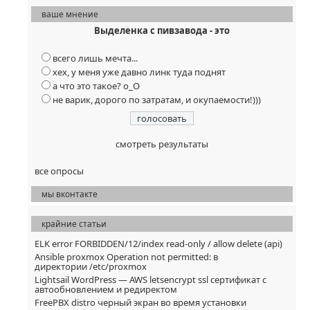
ваше мнение
Выделенка с пивзавода - это
всего лишь мечта...
хех, у меня уже давно линк туда поднят
а что это такое? о_О
не варик, дорого по затратам, и окупаемости!)))
смотреть результаты
все опросы
мы вконтакте
крайние статьи
ELK error FORBIDDEN/12/index read-only / allow delete (api)
Ansible proxmox Operation not permitted: в
директории /etc/proxmox
Lightsail WordPress — AWS letsencrypt ssl сертификат с
автообновлением и редиректом
FreePBX distro черный экран во время установки