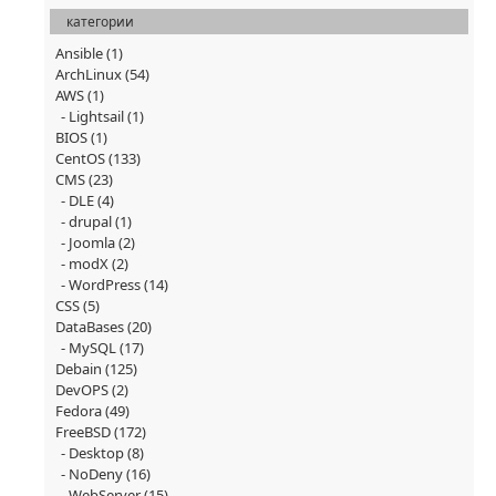
категории
Ansible
(1)
ArchLinux
(54)
AWS
(1)
Lightsail
(1)
BIOS
(1)
CentOS
(133)
CMS
(23)
DLE
(4)
drupal
(1)
Joomla
(2)
modX
(2)
WordPress
(14)
CSS
(5)
DataBases
(20)
MySQL
(17)
Debain
(125)
DevOPS
(2)
Fedora
(49)
FreeBSD
(172)
Desktop
(8)
NoDeny
(16)
WebServer
(15)