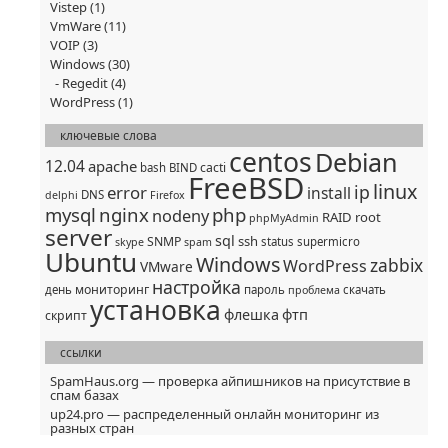
Vistep
(1)
VmWare
(11)
VOIP
(3)
Windows
(30)
Regedit
(4)
WordPress
(1)
ключевые слова
centos
Debian
12.04
apache
cacti
bash
BIND
FreeBSD
linux
ip
error
install
DNS
delphi
Firefox
mysql
nginx
php
nodeny
RAID
root
phpMyAdmin
server
sql
ssh
SNMP
status
supermicro
skype
spam
Ubuntu
Windows
zabbix
WordPress
VMware
настройка
мониторинг
день
пароль
скачать
проблема
установка
флешка
фтп
скрипт
ссылки
SpamHaus.org — проверка айпишников на присутствие в
спам базах
up24.pro — распределенный онлайн мониторинг из
разных стран