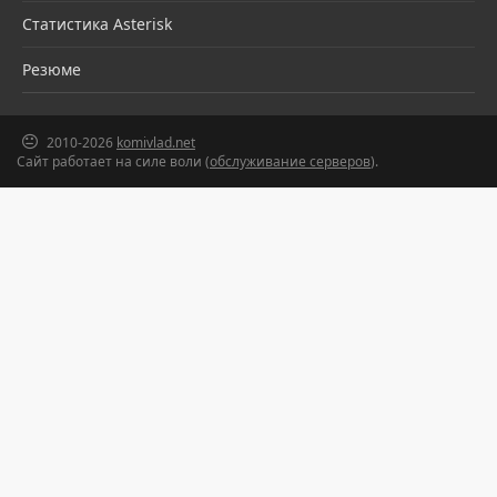
Статистика Asterisk
Резюме
2010-2026
komivlad.net
Сайт работает на силе воли (
обслуживание серверов
).