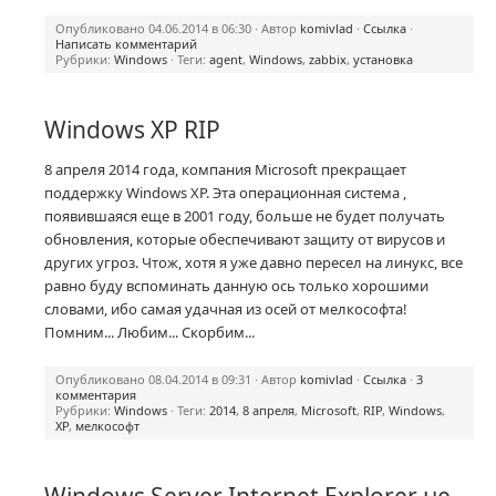
Опубликовано 04.06.2014 в 06:30 · Автор
komivlad
·
Ссылка
·
Написать комментарий
Рубрики:
Windows
· Теги:
agent
,
Windows
,
zabbix
,
установка
Windows XP RIP
8 апреля 2014 года, компания Microsoft прекращает
поддержку Windows XP. Эта операционная система ,
появившаяся еще в 2001 году, больше не будет получать
обновления, которые обеспечивают защиту от вирусов и
других угроз. Чтож, хотя я уже давно пересел на линукс, все
равно буду вспоминать данную ось только хорошими
словами, ибо самая удачная из осей от мелкософта!
Помним... Любим... Скорбим...
Опубликовано 08.04.2014 в 09:31 · Автор
komivlad
·
Ссылка
·
3
комментария
Рубрики:
Windows
· Теги:
2014
,
8 апреля
,
Microsoft
,
RIP
,
Windows
,
XP
,
мелкософт