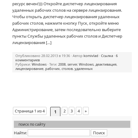
ресурс вечен!))) Откройте диспетчер лицензирования
удаленных рабочих столов на сервере лицензирования.
Чтобы открыть диспетчер лицензирования удаленных
рабочих столов, нажмите кнопку Пуск, откройте меню
Администрирование, затем последовательно выберите
пункты Службы удаленных рабочих столов и Диспетчер
лицензирования […]
Опубликовано 28.02.2013 в 19:36 · Автор
komivlad
·
Ссылка
·
6
комментариев
Рубрики:
Windows
· Теги:
2008
,
server
,
Windows
,
деактивация
,
лицензирование
,
рабочих
,
столов
,
удаленных
Страница 1 из 4
2
3
4
»
1
поиск по сайту
Найти: