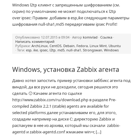
Windows l2tp клиент с запрещенным шифрованием (см.
скрин) по учмолчанию не может подключаться к l2tp
over ipsec: Правим добавим в esp,ike следующие параметры
шифрования null-sha1,md5 передергиваем ipsec Profit!
Опубликовано 12.07.2015 в 09:04 · Автор
komivlad
·
Ссылка
·
Написать комментарий
Рубрики:
ArchLinux
,
CentOS
,
Debain
,
Fedora
,
Linux Mint
,
Ubuntu
· Теги:
esp
,
ike
,
ipsec
,
l2tp
,
md5
,
null-sha1
,
Strongswan
,
Windows
Windows, установка Zabbix агента
Давно хотел запостить пример установки заббикс агента под
виндой, да все руки не доходили, сегодня решился это
сделать 🙂 Качаем агента по сцылке
http://www.zabbix.com/ru/download.php в разделе Pre-
compiled Zabbix 2.2.1 (stable) agents are available for
selected platforms далее устанавливаем его, для этого,
создадим например на диске C: директорию Zabbix и
распакуем в нее из архива, который мы скачали zabbix-
agentd и zabbix-agentd.conf жмакаем win+r, […]