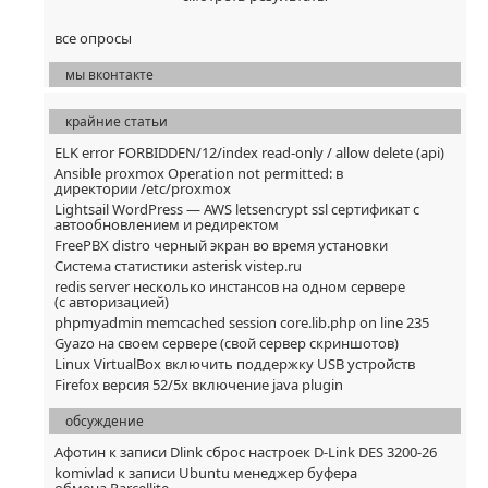
все опросы
мы вконтакте
крайние статьи
ELK error FORBIDDEN/12/index read-only / allow delete (api)
Ansible proxmox Operation not permitted: в
директории /etc/proxmox
Lightsail WordPress — AWS letsencrypt ssl сертификат с
автообновлением и редиректом
FreePBX distro черный экран во время установки
Система статистики asterisk vistep.ru
redis server несколько инстансов на одном сервере
(с авторизацией)
phpmyadmin memcached session core.lib.php on line 235
Gyazo на своем сервере (свой сервер скриншотов)
Linux VirtualBox включить поддержку USB устройств
Firefox версия 52/5x включение java plugin
обсуждение
Афотин
к записи
Dlink сброс настроек D-Link DES 3200-26
komivlad
к записи
Ubuntu менеджер буфера
обмена Parcellite