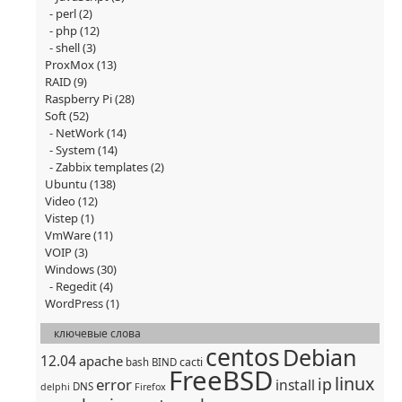
perl
(2)
php
(12)
shell
(3)
ProxMox
(13)
RAID
(9)
Raspberry Pi
(28)
Soft
(52)
NetWork
(14)
System
(14)
Zabbix templates
(2)
Ubuntu
(138)
Video
(12)
Vistep
(1)
VmWare
(11)
VOIP
(3)
Windows
(30)
Regedit
(4)
WordPress
(1)
ключевые слова
centos
Debian
12.04
apache
cacti
bash
BIND
FreeBSD
linux
ip
error
install
DNS
delphi
Firefox