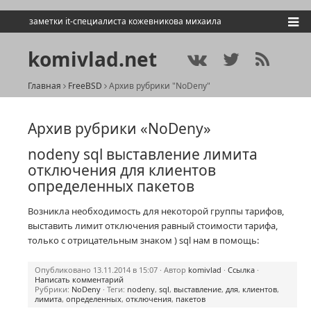
заметки it-специалиста кожевникова михаила
komivlad.net
Главная
FreeBSD
Архив рубрики "NoDeny"
Архив рубрики «NoDeny»
nodeny sql выставление лимита
отключения для клиентов
определенных пакетов
Возникла необходимость для некоторой группы тарифов,
выставить лимит отключения равный стоимости тарифа,
только с отрицательным знаком ) sql нам в помощь:
Опубликовано 13.11.2014 в 15:07 · Автор
komivlad
·
Ссылка
·
Написать комментарий
Рубрики:
NoDeny
· Теги:
nodeny
,
sql
,
выставление
,
для
,
клиентов
,
лимита
,
определенных
,
отключения
,
пакетов