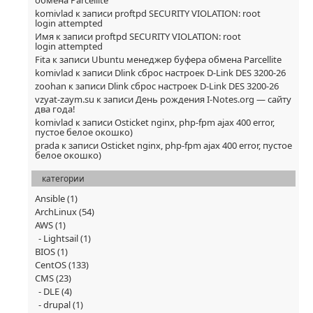
komivlad
к записи
proftpd SECURITY VIOLATION: root
login attempted
Имя
к записи
proftpd SECURITY VIOLATION: root
login attempted
Fita
к записи
Ubuntu менеджер буфера обмена Parcellite
komivlad
к записи
Dlink сброс настроек D-Link DES 3200-26
zoohan
к записи
Dlink сброс настроек D-Link DES 3200-26
vzyat-zaym.su
к записи
День рождения I-Notes.org — сайту
два года!
komivlad
к записи
Osticket nginx, php-fpm ajax 400 error,
пустое белое окошко)
prada
к записи
Osticket nginx, php-fpm ajax 400 error, пустое
белое окошко)
категории
Ansible
(1)
ArchLinux
(54)
AWS
(1)
Lightsail
(1)
BIOS
(1)
CentOS
(133)
CMS
(23)
DLE
(4)
drupal
(1)