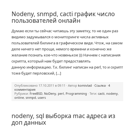
Nodeny, snmpd, cacti график число
пользователей онлайн
Думаю если ты сейчас читаешь эту заметку, то не один раз
видимо задумывался о мониторинге числа активных
пользователей билинга в графическом виде. Чтож, на самом
деле ничего нет проще, немого времени и конечно же
желание познать кое-что новенькое ))) Начнем с написания
скрипта, который нам будет предоставлять
данную информацию. Т.к. билинг написан на perl, то и скрипт
тоже будет перловский, […]
Опубликовано 17.10.2011 в 09:11 · Автор
komivlad
·
Ссылка
·
4
комментария
Рубрики:
FreeBSD
,
NoDeny
,
perl
,
Programming
· Теги:
cacti
,
nodeny
,
online
,
snmpd
,
users
nodeny, sql выборка mac адреса из
доп данных