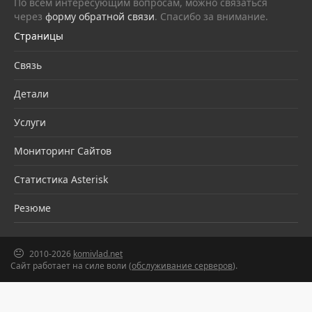
По всем интересующим вопросам, можно связаться
через
форму обратной связи
. Спасибо за внимание.
Страницы
Связь
Детали
Услуги
Мониторинг Сайтов
Статистика Asterisk
Резюме
2010-2026
komivlad.net
Сайт работает на силе воли (
обслуживание серверов
).