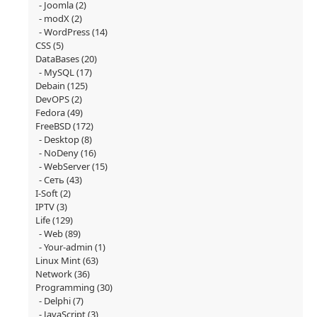
Joomla
(2)
modX
(2)
WordPress
(14)
CSS
(5)
DataBases
(20)
MySQL
(17)
Debain
(125)
DevOPS
(2)
Fedora
(49)
FreeBSD
(172)
Desktop
(8)
NoDeny
(16)
WebServer
(15)
Сеть
(43)
I-Soft
(2)
IPTV
(3)
Life
(129)
Web
(89)
Your-admin
(1)
Linux Mint
(63)
Network
(36)
Programming
(30)
Delphi
(7)
JavaScript
(3)