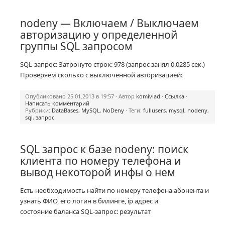
nodeny — Включаем / Выключаем
авторизацию у определенной
группы SQL запросом
SQL-запрос: Затронуто строк: 978 (запрос занял 0.0285 сек.)
Проверяем сколько с выключенной авторизацией:
Опубликовано 25.01.2013 в 19:57 · Автор
komivlad
·
Ссылка
·
Написать комментарий
Рубрики:
DataBases
,
MySQL
,
NoDeny
· Теги:
fullusers
,
mysql
,
nodeny
,
sql
,
запрос
SQL запрос к базе nodeny: поиск
клиента по номеру телефона и
вывод некоторой инфы о нем
Есть необходимость найти по номеру телефона абонента и
узнать ФИО, его логин в билинге, ip адрес и
состояние баланса SQL-запрос: результат