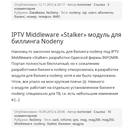
Опубликовано 12.11.2012 в 20:17 · Автор
komivlad
·
Ссылка
·
3
комментария
Рубрики:
DataBases
,
NoDeny
· Теги:
nodeny
,
sql
,
users
,
абоненты
,
баланс
,
номер
,
телефон
,
ФИО
IPTV Middleware «Stalker» модуль для
биллинга Nodeny
Наконец-то
закончил модуль для билинга nodeny под IPTV
Middleware «Stalker» разработки Одесской фирмы INFOMIR.
Портал полностью бесплатный, но к сожалению
разработчики билинга nodeny отморозились в разработке
модуля для билинга nodeny, хотя и им было предложено.
Чтож, все упало на мои хрупкие плечи :))) Немного
о модуле: работает на отдельно установленном билинге
nodeny, специально для ТВ, т.к. есть небольшие изменения
в […]
Опубликовано 16.09.2012 в 20:06 · Автор
komivlad
·
Ссылка
·
10
комментариев
Рубрики:
NoDeny
· Теги:
cacti
,
infomir
,
iptv
,
mag
,
mag200
,
mag250
,
Middleware
,
nodeny
,
Stalker
,
биллинг
,
модуль