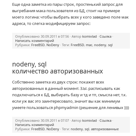
Еще одна заметка из пары строк, простенький запрос для
выгребания мака пользователя из БД, стоит на примере
моего логина: чтобы выбрать всех у кого заведено поле мак
адреса, то слегка модифицируем запрос:
Опубликовано 30.09.2011 в 07:56 · Автор
komivlad
·
Ссылка
·
Написать комментарий
Рубрики:
FreeBSD
,
NoDeny
· Теги:
FreeBSD
,
mac
,
nodeny
,
sql
nodeny, sql
количество авторизованных
Собственно заметка из двух строк: покажет всех
авторизованных в данный момент. З.Ы. расписывать как
подключаться к БД, выбирать базу и тд и тп, смысла нет, т.к.
если уж вас это заинтересовало, значит вы как минимум
умеете пользоваться phpmyadmin (решение для ленивых ))))
Опубликовано 30.09.2011 в 07:07 · Автор
komivlad
·
Ссылка
·
Написать комментарий
Рубрики:
FreeBSD
,
NoDeny
· Теги:
nodeny
,
sql
,
авторизованные