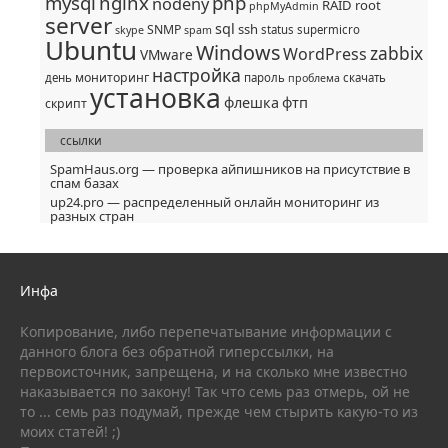
mysql
nginx
php
nodeny
RAID
root
phpMyAdmin
server
sql
ssh
SNMP
status
supermicro
skype
spam
Ubuntu
Windows
zabbix
WordPress
VMware
настройка
мониторинг
день
пароль
скачать
проблема
установка
флешка
фтп
скрипт
ссылки
SpamHaus.org — проверка айпишников на присутствие в
спам базах
up24.pro — распределенный онлайн мониторинг из
разных стран
Инфа
Копирование, либо перепечатывание информации с
данного блога без обратной гиперссылки, на
первоисточник, запрещена, и на сколько мне известно
наказывается по закону! Так что семь раз отмерь, ой не
то ... семь раз подумай, прежде чем стырить какую-то из
моих статей! ;)