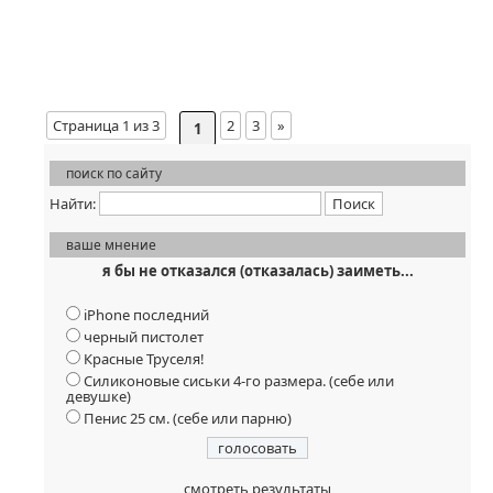
Страница 1 из 3
2
3
»
1
поиск по сайту
Найти:
ваше мнение
я бы не отказался (отказалась) заиметь...
iPhone последний
черный пистолет
Красные Труселя!
Силиконовые сиськи 4-го размера. (себе или
девушке)
Пенис 25 см. (себе или парню)
смотреть результаты