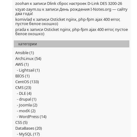
zoohan
к записи
Dlink сброс настроек D-Link DES 3200-26
vzyat-zaym.su
к записи
День рождения I-Notes.org — сайту
два года!
komivlad
к записи
Osticket nginx, php-fpm ajax 400 error,
пустое белое окошко)
prada
к записи
Osticket nginx, php-fpm ajax 400 error, пустое
белое окошко)
категории
Ansible
(1)
ArchLinux
(54)
AWS
(1)
Lightsail
(1)
BIOS
(1)
CentOS
(133)
CMS
(23)
DLE
(4)
drupal
(1)
Joomla
(2)
modX
(2)
WordPress
(14)
CSS
(5)
DataBases
(20)
MySQL
(17)