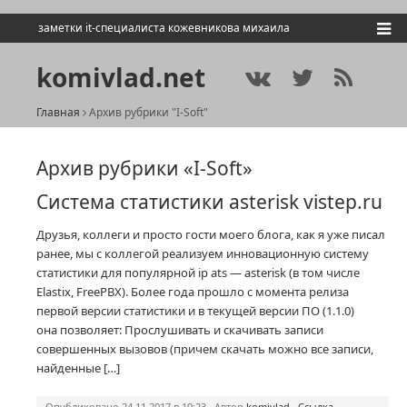
заметки it-специалиста кожевникова михаила
komivlad.net
Главная
Архив рубрики "I-Soft"
Архив рубрики «I-Soft»
Система статистики asterisk vistep.ru
Друзья, коллеги и просто гости моего блога, как я уже писал
ранее, мы с коллегой реализуем инновационную систему
статистики для популярной ip ats — asterisk (в том числе
Elastix, FreePBX). Более года прошло с момента релиза
первой версии статистики и в текущей версии ПО (1.1.0)
она позволяет: Прослушивать и скачивать записи
совершенных вызовов (причем скачать можно все записи,
найденные […]
Опубликовано 24.11.2017 в 10:23 · Автор
komivlad
·
Ссылка
·