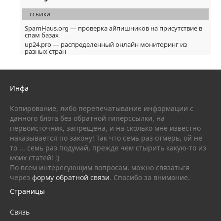
ссылки
SpamHaus.org — проверка айпишников на присутствие в
спам базах
up24.pro — распределенный онлайн мониторинг из
разных стран
Инфа
Копирование, либо перепечатывание информации с
данного блога без обратной гиперссылки, на
первоисточник, запрещена, и на сколько мне известно
наказывается по закону! Так что семь раз отмерь, ой не
то ... семь раз подумай, прежде чем стырить какую-то из
моих статей! ;)
По всем интересующим вопросам, можно связаться
через
форму обратной связи
. Спасибо за внимание.
Страницы
Связь