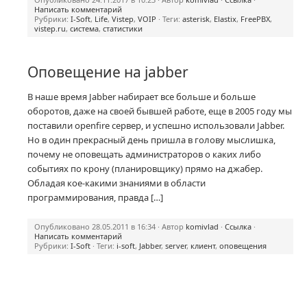
Написать комментарий
Рубрики:
I-Soft
,
Life
,
Vistep
,
VOIP
· Теги:
asterisk
,
Elastix
,
FreePBX
,
vistep.ru
,
система
,
статистики
Оповещение на jabber
В наше время Jabber набирает все больше и больше
оборотов, даже на своей бывшей работе, еще в 2005 году мы
поставили openfire сервер, и успешно использовали Jabber.
Но в один прекрасный день пришла в голову мыслишка,
почему не оповещать администраторов о каких либо
событиях по крону (планировщику) прямо на джабер.
Обладая кое-какими знаниями в области
программирования, правда […]
Опубликовано 28.05.2011 в 16:34 · Автор
komivlad
·
Ссылка
·
Написать комментарий
Рубрики:
I-Soft
· Теги:
i-soft
,
Jabber
,
server
,
клиент
,
оповещения