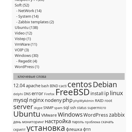
Soft
(52)
NetWork
(14)
System
(14)
Zabbix templates
(2)
Ubuntu
(138)
Video
(12)
Vistep
(1)
VmWare
(11)
VOIP
(3)
Windows
(30)
Regedit
(4)
WordPress
(1)
ключевые слова
centos
Debian
12.04
apache
cacti
bash
BIND
FreeBSD
linux
ip
error
install
DNS
delphi
Firefox
mysql
nginx
php
nodeny
RAID
root
phpMyAdmin
server
sql
ssh
SNMP
status
supermicro
skype
spam
Ubuntu
Windows
zabbix
WordPress
VMware
настройка
мониторинг
день
пароль
скачать
проблема
установка
флешка
фтп
скрипт