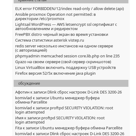
ELK error FORBIDDEN/12/index read-only / allow delete (api)
Ansible proxmox Operation not permitted: в
директории /etc/proxmox
Lightsail WordPress — AWS letsencrypt ssl сертификат с
автообновлением и редиректом
FreePBX distro черный экран во время установки
Система статистики asterisk vistep.ru
redis server несколько инстансов на одном сервере
(с авторизацией)
phpmyadmin memcached session core.lib.php on line 235
Gyazo на своем сервере (свой сервер скриншотов)
Linux VirtualBox включить поддержку USB устройств
Firefox версия 52/5x включение java plugin
обсуждение
Афотин
к записи
Dlink сброс настроек D-Link DES 3200-26
komivlad
к записи
Ubuntu менеджер буфера
обмена Parcellite
komivlad
к записи
proftpd SECURITY VIOLATION: root
login attempted
Имя
к записи
proftpd SECURITY VIOLATION: root
login attempted
Fita
к записи
Ubuntu менеджер буфера обмена Parcellite
komivlad
к записи
Dlink сброс настроек D-Link DES 3200-26