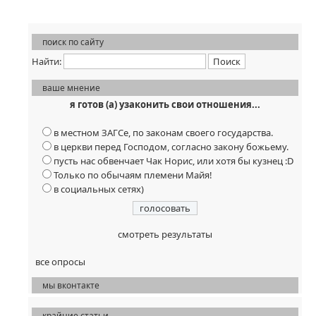
поиск по сайту
Найти:
ваше мнение
я готов (а) узаконить свои отношения...
в местном ЗАГСе, по законам своего государства.
в церкви перед Господом, согласно закону божьему.
пусть нас обвенчает Чак Норис, или хотя бы кузнец :D
Только по обычаям племени Майя!
в социальных сетях)
смотреть результаты
все опросы
мы вконтакте
крайние статьи