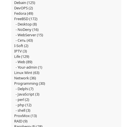
Debain
(125)
DevOPS
(2)
Fedora
(49)
FreeBSD
(172)
Desktop
(8)
NoDeny
(16)
WebServer
(15)
Сеть
(43)
I-Soft
(2)
IPTV
(3)
Life
(129)
Web
(89)
Your-admin
(1)
Linux Mint
(63)
Network
(36)
Programming
(30)
Delphi
(7)
JavaScript
(3)
perl
(2)
php
(12)
shell
(3)
ProxMox
(13)
RAID
(9)
Raspberry Pi
(28)