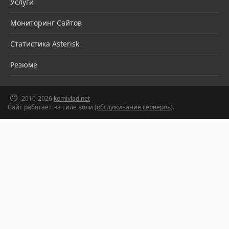
Услуги
Мониторинг Сайтов
Статистика Asterisk
Резюме
2010-2026
komivlad.net
Сайт работает на силе воли (
обслуживание серверов
).