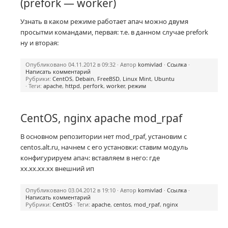
(prefork — worker)
Узнать в каком режиме работает апач можно двумя
просытми командами, первая: т.е. в данном случае prefork
ну и вторая:
Опубликовано 04.11.2012 в 09:32 · Автор
komivlad
·
Ссылка
·
Написать комментарий
Рубрики:
CentOS
,
Debain
,
FreeBSD
,
Linux Mint
,
Ubuntu
· Теги:
apache
,
httpd
,
perfork
,
worker
,
режим
CentOS, nginx apache mod_rpaf
В основном репозитории нет mod_rpaf, установим с
centos.alt.ru, начнем с его установки: ставим модуль
конфигурируем апач: вставляем в него: где
xx.xx.xx.xx внешний ип
Опубликовано 03.04.2012 в 19:10 · Автор
komivlad
·
Ссылка
·
Написать комментарий
Рубрики:
CentOS
· Теги:
apache
,
centos
,
mod_rpaf
,
nginx