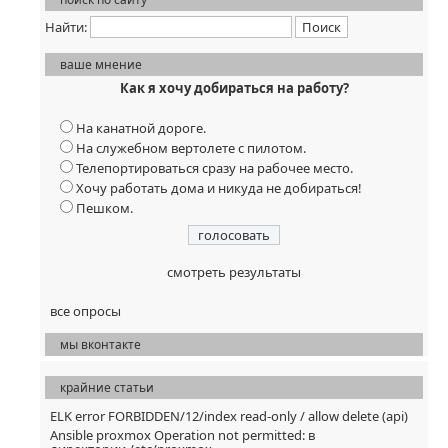
Найти:
ваше мнение
Как я хочу добираться на работу?
На канатной дороге.
На служебном вертолете с пилотом.
Телепортироваться сразу на рабочее место.
Хочу работать дома и никуда не добираться!
Пешком.
смотреть результаты
все опросы
мы вконтакте
крайние статьи
ELK error FORBIDDEN/12/index read-only / allow delete (api)
Ansible proxmox Operation not permitted: в