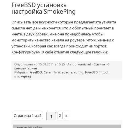
FreeBSD установка
настройка SmokePing
Описывать все вкусности которые предлагает эта утилита
смысла нет, да и не хочется, кто любопытный почитает в
инете, в двух словах, мне она понадобилась чтобы
мониторить качество канала на роутере. Чтож, начнем с
установки, которая как всегда происходит из портов:
Конфигурируем: я себе отметил следующие галочки:
Опубликовано 15.08.2011 в 10:25 · Автор
komivlad
·
Ссылка
·
6
комментариев
Рубрики:
FreeBSD
,
Сеть
· Теги:
apache
,
config
,
FreeBSD
,
httpd
,
smokeping
Страница 1 из 2
2
»
1
поиск по сайту