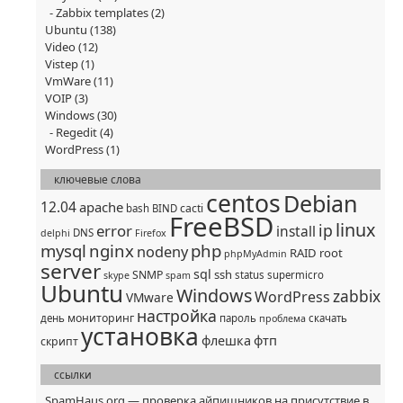
Zabbix templates
(2)
Ubuntu
(138)
Video
(12)
Vistep
(1)
VmWare
(11)
VOIP
(3)
Windows
(30)
Regedit
(4)
WordPress
(1)
ключевые слова
centos
Debian
12.04
apache
cacti
bash
BIND
FreeBSD
linux
ip
error
install
DNS
delphi
Firefox
mysql
nginx
php
nodeny
RAID
root
phpMyAdmin
server
sql
ssh
SNMP
status
supermicro
skype
spam
Ubuntu
Windows
zabbix
WordPress
VMware
настройка
мониторинг
день
пароль
скачать
проблема
установка
флешка
фтп
скрипт
ссылки
SpamHaus.org — проверка айпишников на присутствие в