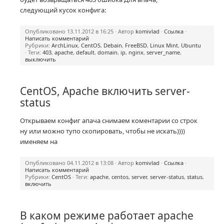
следующий кусок конфига:
Опубликовано 13.11.2012 в 16:25 · Автор
komivlad
·
Ссылка
·
Написать комментарий
Рубрики:
ArchLinux
,
CentOS
,
Debain
,
FreeBSD
,
Linux Mint
,
Ubuntu
· Теги:
403
,
apache
,
default
,
domain
,
ip
,
nginx
,
server_name
,
выключить
CentOS, Apache включить server-
status
Открываем конфиг апача снимаем коментарии со строк
ну или можно тупо скопировать, чтобы не искать))))
именяем на
Опубликовано 04.11.2012 в 13:08 · Автор
komivlad
·
Ссылка
·
Написать комментарий
Рубрики:
CentOS
· Теги:
apache
,
centos
,
server
,
server-status
,
status
,
включить
В каком режиме работает apache