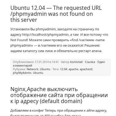
Ubuntu 12.04 — The requested URL
/phpmyadmin was not found on
this server
Установили Вы phmyadmim, заходите на страничку по
адресу http://localhost/phpmyadmin, а там И все потому что
Not Found! Можете сами проверить «find /var/www -name
phpmyadmin» — в /var/www его не окажется! Решение:
задаем каталогу сим линк и обязательно рестарт апача.
Опубликовано 17.01.2014 в 14:41 · Автор
komivlad
·
Ссылка
·
Один
комментарий
Рубрики:
Network
,
Ubuntu
· Теги:
12.04
,
apache
,
apachectl
,
phpMyAdmin
,
Ubuntu
Nginx,Apache выключить
отображение сайта при обращении
к ip адресу (default domain)
Добавляем в конфиг Теперь при обращении к айпи адресу,
будет возвращаться 403 ошибка Для апача,