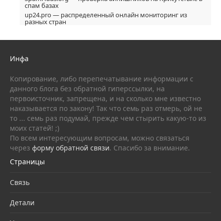
спам базах
up24.pro — распределенный онлайн мониторинг из
разных стран
Инфа
Копирование, либо перепечатывание информации с
данного блога без обратной гиперссылки, на
первоисточник, запрещена, и на сколько мне известно
наказывается по закону! Так что семь раз отмерь, ой не
то ... семь раз подумай, прежде чем стырить какую-то из
моих статей! ;)
По всем интересующим вопросам, можно связаться
через
форму обратной связи
. Спасибо за внимание.
Страницы
Связь
Детали