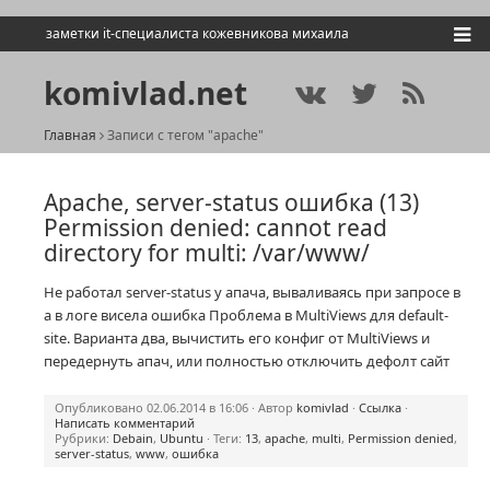
заметки it-специалиста кожевникова михаила
komivlad.net
Главная
Записи с тегом "apache"
Apache, server-status ошибка (13)
Permission denied: cannot read
directory for multi: /var/www/
Не работал server-status у апача, вываливаясь при запросе в
а в логе висела ошибка Проблема в MultiViews для default-
site. Варианта два, вычистить его конфиг от MultiViews и
передернуть апач, или полностью отключить дефолт сайт
Опубликовано 02.06.2014 в 16:06 · Автор
komivlad
·
Ссылка
·
Написать комментарий
Рубрики:
Debain
,
Ubuntu
· Теги:
13
,
apache
,
multi
,
Permission denied
,
server-status
,
www
,
ошибка