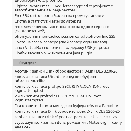
директории /etc/proxmox
Lightsail WordPress — AWS letsencrypt ssl сертификат с
автообновлением и редиректом
FreePBX distro черный экран во время установки
Система статистики asterisk vistep.ru
redis server несколько инстансов на одном сервере
(с авторизацией)
phpmyadmin memcached session core.lib.php on line 235
Gyazo на своем сервере (свой сервер скриншотов)
Linux VirtualBox включить поддержку USB устройств
Firefox версия 52/5x включение java plugin
обсуждение
Афотин
к записи
Dlink сброс настроек D-Link DES 3200-26
komivlad
к записи
Ubuntu менеджер буфера
обмена Parcellite
komivlad
к записи
proftpd SECURITY VIOLATION: root
login attempted
Имя
к записи
proftpd SECURITY VIOLATION: root
login attempted
Fita
к записи
Ubuntu менеджер буфера обмена Parcellite
komivlad
к записи
Dlink сброс настроек D-Link DES 3200-26
zoohan
к записи
Dlink сброс настроек D-Link DES 3200-26
vzyat-zaym.su
к записи
День рождения I-Notes.org — сайту
два года!