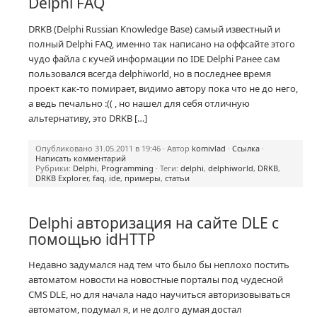
Delphi FAQ
DRKB (Delphi Russian Knowledge Base) самый известный и
полный Delphi FAQ, именно так написано на оффсайте этого
чудо файла с кучей информации по IDE Delphi Ранее сам
пользовался всегда delphiworld, но в последнее время
проект
как-то
помирает, видимо автору пока что не до него,
а ведь печально :(( , но нашел для себя отличную
альтернативу, это DRKB […]
Опубликовано 31.05.2011 в 19:46 · Автор
komivlad
·
Ссылка
·
Написать комментарий
Рубрики:
Delphi
,
Programming
· Теги:
delphi
,
delphiworld
,
DRKB
,
DRKB Explorer
,
faq
,
ide
,
примеры
,
статьи
Delphi авторизация на сайте DLE с
помощью idHTTP
Недавно задумался над тем что было бы неплохо постить
автоматом новости на новостные порталы под чудесной
CMS DLE, но для начала надо научиться авторизовываться
автоматом, подумал я, и не долго думая достал