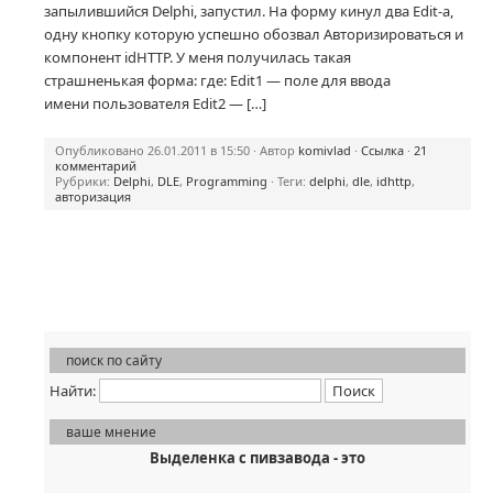
запылившийся Delphi, запустил. На форму кинул два Edit-a,
одну кнопку которую успешно обозвал Авторизироваться и
компонент idHTTP. У меня получилась такая
страшненькая форма: где: Edit1 — поле для ввода
имени пользователя Edit2 — […]
Опубликовано 26.01.2011 в 15:50 · Автор
komivlad
·
Ссылка
·
21
комментарий
Рубрики:
Delphi
,
DLE
,
Programming
· Теги:
delphi
,
dle
,
idhttp
,
авторизация
поиск по сайту
Найти:
ваше мнение
Выделенка с пивзавода - это