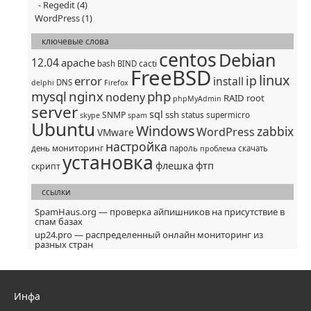
Regedit
(4)
WordPress
(1)
ключевые слова
centos
Debian
12.04
apache
cacti
bash
BIND
FreeBSD
linux
ip
error
install
DNS
delphi
Firefox
mysql
nginx
php
nodeny
RAID
root
phpMyAdmin
server
sql
ssh
SNMP
status
supermicro
skype
spam
Ubuntu
Windows
zabbix
WordPress
VMware
настройка
мониторинг
день
пароль
скачать
проблема
установка
флешка
фтп
скрипт
ссылки
SpamHaus.org — проверка айпишников на присутствие в
спам базах
up24.pro — распределенный онлайн мониторинг из
разных стран
Инфа