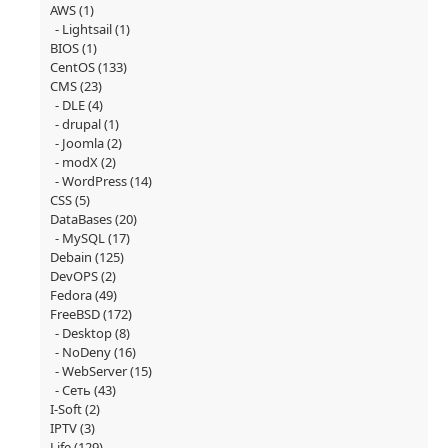
AWS
(1)
Lightsail
(1)
BIOS
(1)
CentOS
(133)
CMS
(23)
DLE
(4)
drupal
(1)
Joomla
(2)
modX
(2)
WordPress
(14)
CSS
(5)
DataBases
(20)
MySQL
(17)
Debain
(125)
DevOPS
(2)
Fedora
(49)
FreeBSD
(172)
Desktop
(8)
NoDeny
(16)
WebServer
(15)
Сеть
(43)
I-Soft
(2)
IPTV
(3)
Life
(129)