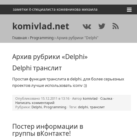
заметки it-специалиста кожевникова михаила
komivlad.net
Главная
Programming
Архив рубрики "Delphi"
Архив рубрики «Delphi»
Delphi транслит
Простая функция транслита в delphi. для более серьезных
проектов лучше использовать iconv :))
Опубликовано 15.12.2011 в 13:16 · Автор
komivlad
·
Ссылка
·
Написать комментарий
Рубрики:
Delphi
,
Programming
· Теги:
delphi
,
транслит
Постер информации в
группы вКонтакте!