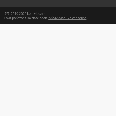
2010-2026
komivlad.net
Сайт работает на силе воли (
обслуживание серверов
).