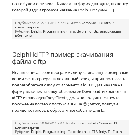
но не будем о лирике... Кидаем на форму два эдита, и кнопку,
которой дадим громкое название Login. Получим […]
Опубликовано 25.10.2011 в 22:14 · Автор
komivlad
·
Ссылка
·
9
комментариев
Рубрики:
Delphi
,
Programming
· Теги:
delphi
,
idhttp
,
авторизация
,
вКонтакте
Delphi idFTP пример скачивания
файла с ftp
Недавно писал себе программулину, сливающую резервные
копии с фтп сервера на локальный тазик, и пришлось сесть
подразобраться с Indy компонентом idFTP. Для начала на
форму выкинем кнопку, об зовем ее Download, и компонент
idFTP из закладки Indy Clients, должно получиться нечто
похожее на постер к посту (см. выше 😉 ) Чтож, полпути
пройдено, теперь в обработчике событий для […]
Опубликовано 30.09.2011 в 07:32 · Автор
komivlad
·
Ссылка
·
13
комментариев
Рубрики:
Delphi
,
Programming
· Теги:
delphi
,
idFTP
,
Indy
,
TidFtp
,
фтп