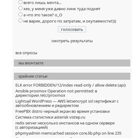
всего лишь мечта...
хех, у меня уже давно линк туда поднят
а что это такое? о_О
не варик, дорого по затратам, и окупаемости!)))
смотреть результаты
все опросы
мы вконтакте
крайние статьи
ELK error FORBIDDEN/12/index read-only / allow delete (api)
Ansible proxmox Operation not permitted: в
директории /etc/proxmox
Lightsail WordPress — AWS letsencrypt ssl сертификат с
автообновлением и редиректом
FreePBX distro черный экран во время установки
Система статистики asterisk vistep.ru
redis server несколько инстансов на одном сервере
(с авторизацией)
phpmyadmin memcached session core.lib.php on line 235