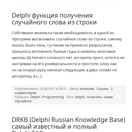
Delphi функция получения
случайного слова из строки
Собственно возникла такая необходимость в одной из
программ вытаскивать случайное слово из строки, самому
писать было лень, гугление не принесло результатов,
пришлось вспомнить былые годы и напрячь мозговые
центры )))) Ничего сложного нет, алгоритм прост, хотя я и не
настаиваю на его универсальности и простоте, кому как,
но на скорую руку написал следующее, в двух словах по
алгоритму, в […]
Опубликовано 23.06.2011 в 09:21 · Автор
komivlad
·
Ссылка
·
2
комментария
Рубрики:
Delphi
,
Programming
· Теги:
delphi
,
получить
,
слово
,
случайное
DRKB (Delphi Russian Knowledge Base)
самый известный и полный