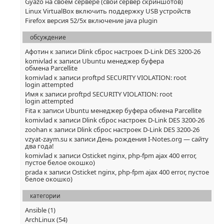
Gyazo на своем сервере (свой сервер скриншотов)
Linux VirtualBox включить поддержку USB устройств
Firefox версия 52/5x включение java plugin
обсуждение
Афотин
к записи
Dlink сброс настроек D-Link DES 3200-26
komivlad
к записи
Ubuntu менеджер буфера
обмена Parcellite
komivlad
к записи
proftpd SECURITY VIOLATION: root
login attempted
Имя
к записи
proftpd SECURITY VIOLATION: root
login attempted
Fita
к записи
Ubuntu менеджер буфера обмена Parcellite
komivlad
к записи
Dlink сброс настроек D-Link DES 3200-26
zoohan
к записи
Dlink сброс настроек D-Link DES 3200-26
vzyat-zaym.su
к записи
День рождения I-Notes.org — сайту
два года!
komivlad
к записи
Osticket nginx, php-fpm ajax 400 error,
пустое белое окошко)
prada
к записи
Osticket nginx, php-fpm ajax 400 error, пустое
белое окошко)
категории
Ansible
(1)
ArchLinux
(54)