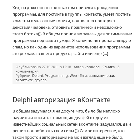
Хех, на днях опыты с контактом привели к рождению
программы, для постинга в группы контакта, умеет постить
коменты в указанные топики, полностью повторяет
действия человека, отловить практически невозможно
этого ботика))) В общем принимаю заказы для оптимизации
программы под ваши нужды. Я конечно не пропагандирую
спам, но как один из вариантов использования программы
это реклама вашего продукта, сайта или еще […]
Опубликовано 27.10.2011 в 12:18 · Автор
komivlad
·
Ссылка
·
3
комментария
Рубрики:
Delphi
,
Programming
,
Web
· Теги:
автоматически
,
вКонтакте
,
группа
Delphi авторизация вКонтакте
В общем задумался я на досуге, что, было бы неплохо
научиться постить с помощью делфей в одну из
известнейших социальных сетей вКонтакте, задумался, да и
решил попробовать свои силы ))) Самое интересное, что
такой простой авторизации на мой взгляд еще не было,