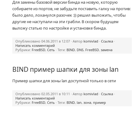
Для замены базовой версии бинда на новую, которую
собираете из портов, не забудьте поставить галку на против:
было дело, лоханулся разочек :)) решил выложить, чтобы
другие не наступали на эти грабли. В скором будущем
выложу статью по настройке и установке бинда.
Опубликовано 04.06.2011 в 12:07 · Автор
komivlad
·
Ссылка
·
Написать комментарий
Рубрики:
FreeBSD
,
Сеть
· Теги:
BIND
,
DNS
,
FreeBSD
,
замена
BIND пример шапки для зоны lan
Пример шапки для зоны lan доступной только в сети
Опубликовано 02.05.2011 в 10:11 · Автор
komivlad
·
Ссылка
·
Написать комментарий
Рубрики:
FreeBSD
,
Сеть
· Теги:
BIND
,
lan
,
зона
,
пример