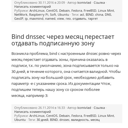
Опубликовано 30.11.2016 в 20:09 · Автор
komivlad
·
Ссылка
·
Написать комментарий
Рубрики:
ArchLinux
,
CentOS
,
Debain
,
Fedora
,
FreeBSD
,
Linux Mint
,
NetWork
,
Raspberry Pi
,
Soft
,
Ubuntu
· Теги:
acl
,
BIND
,
china
,
DNS
,
GeoIP
,
ip
,
maxmind
,
named
,
view
,
гео
,
отдавать
,
таргет
Bind dnssec через месяц перестает
отдавать подписанную зону
Возникла проблема, bind с настроенным dnssec ровно через
месяц перестает отдавать зоны, причина оказалась в
подписи, т.к. по умолчанию, зона подписывается только на
30 дней, в течение которого, она считается валидной. Чтобы
подписать зону на больший срок, необходимо добавить
параметр -e с указанием срока. Из документации Чтож,
подпишем теперь нашу зону со сроком поболее
месяца, например 3:
Опубликовано 26.11.2014 в 16:33 · Автор
komivlad
·
Ссылка
·
Написать комментарий
Рубрики:
ArchLinux
,
CentOS
,
Debain
,
Fedora
,
FreeBSD
,
Linux Mint
,
Ubuntu
· Теги:
30 дней
,
BIND
,
dnssec
,
валидность
,
месяц