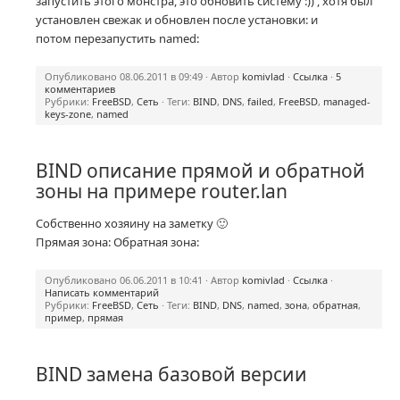
запустить этого монстра, это обновить систему :)) , хотя был
установлен свежак и обновлен после установки: и
потом перезапустить named:
Опубликовано 08.06.2011 в 09:49 · Автор
komivlad
·
Ссылка
·
5
комментариев
Рубрики:
FreeBSD
,
Сеть
· Теги:
BIND
,
DNS
,
failed
,
FreeBSD
,
managed-
keys-zone
,
named
BIND описание прямой и обратной
зоны на примере router.lan
Собственно хозяину на заметку 🙂
Прямая зона: Обратная зона:
Опубликовано 06.06.2011 в 10:41 · Автор
komivlad
·
Ссылка
·
Написать комментарий
Рубрики:
FreeBSD
,
Сеть
· Теги:
BIND
,
DNS
,
named
,
зона
,
обратная
,
пример
,
прямая
BIND замена базовой версии