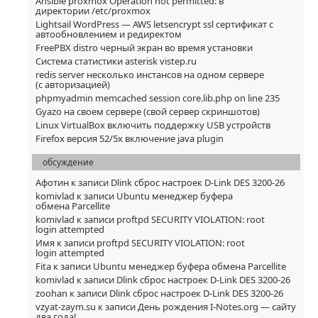
Ansible proxmox Operation not permitted: в
директории /etc/proxmox
Lightsail WordPress — AWS letsencrypt ssl сертификат с
автообновлением и редиректом
FreePBX distro черный экран во время установки
Система статистики asterisk vistep.ru
redis server несколько инстансов на одном сервере
(с авторизацией)
phpmyadmin memcached session core.lib.php on line 235
Gyazo на своем сервере (свой сервер скриншотов)
Linux VirtualBox включить поддержку USB устройств
Firefox версия 52/5x включение java plugin
обсуждение
Афотин
к записи
Dlink сброс настроек D-Link DES 3200-26
komivlad
к записи
Ubuntu менеджер буфера
обмена Parcellite
komivlad
к записи
proftpd SECURITY VIOLATION: root
login attempted
Имя
к записи
proftpd SECURITY VIOLATION: root
login attempted
Fita
к записи
Ubuntu менеджер буфера обмена Parcellite
komivlad
к записи
Dlink сброс настроек D-Link DES 3200-26
zoohan
к записи
Dlink сброс настроек D-Link DES 3200-26
vzyat-zaym.su
к записи
День рождения I-Notes.org — сайту
два года!