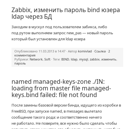
Zabbix, изменить пароль bind юзера
ldap через БД
Заходим в мускул под пользователем забикса, либо
под рутом выполняем запрос new_pas — новый пароль
который был установлен для ldap юзера
Опубликовано 11.03.2013 в 14:47 · Автор
komivlad
·
Ссылка
·
2
комментария
Рубрики:
Network
,
Soft
· Теги:
BIND
,
ldap
,
mysql
,
zabbix
,
изменить
,
пароль
named managed-keys-zone ./IN:
loading from master file managed-
keys.bind failed: file not found
После замены базовой версии бинда, идущего из коробки в
FreeBSD, при запуске named, в messages вылетало
сообщение такого рода: и соответственно ничего
не работало. Не поверите, все нужно было сделать чтобы