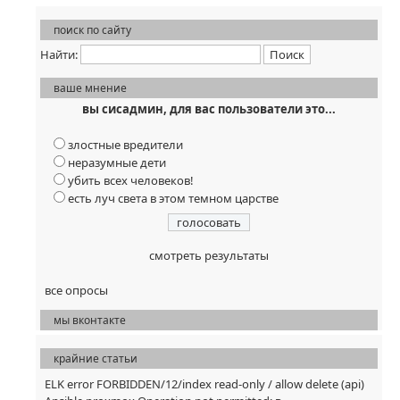
поиск по сайту
Найти:
ваше мнение
вы сисадмин, для вас пользователи это...
злостные вредители
неразумные дети
убить всех человеков!
есть луч света в этом темном царстве
смотреть результаты
все опросы
мы вконтакте
крайние статьи
ELK error FORBIDDEN/12/index read-only / allow delete (api)