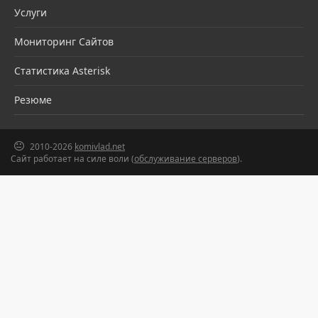
Услуги
Мониторинг Сайтов
Статистика Asterisk
Резюме
2010-2026
komivlad.net
Сайт работает на силе воли (
обслуживание серверов
).