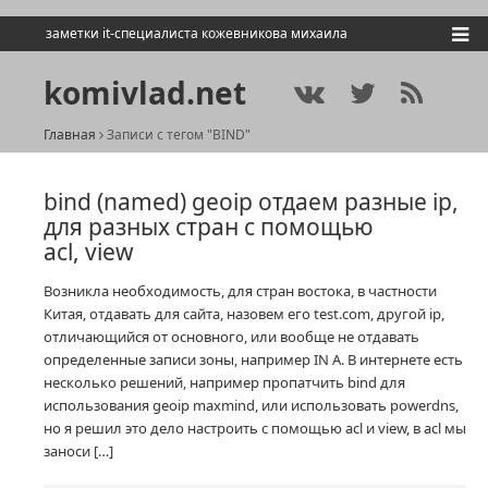
заметки it-специалиста кожевникова михаила
komivlad.net
Главная
Записи с тегом "BIND"
bind (named) geoip отдаем разные ip,
для разных стран с помощью
acl, view
Возникла необходимость, для стран востока, в частности
Китая, отдавать для сайта, назовем его test.com, другой ip,
отличающийся от основного, или вообще не отдавать
определенные записи зоны, например IN A. В интернете есть
несколько решений, например пропатчить bind для
использования geoip maxmind, или использовать powerdns,
но я решил это дело настроить с помощью acl и view, в acl мы
заноси […]