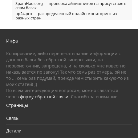
SpamHaus.org — проверка айпишников на присутствие в
спам базах
up24.pro — распределенный онлайн мониторинг из
разных стран
Инфа
Копирование, либо перепечатывание информации с
данного блога без обратной гиперссылки, на
первоисточник, запрещена, и на сколько мне известно
наказывается по закону! Так что семь раз отмерь, ой не
то ... семь раз подумай, прежде чем стырить какую-то из
моих статей! ;)
По всем интересующим вопросам, можно связаться
через
форму обратной связи
. Спасибо за внимание.
Страницы
Связь
Детали