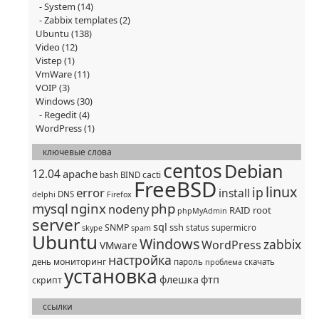
System
(14)
Zabbix templates
(2)
Ubuntu
(138)
Video
(12)
Vistep
(1)
VmWare
(11)
VOIP
(3)
Windows
(30)
Regedit
(4)
WordPress
(1)
ключевые слова
centos
Debian
12.04
apache
cacti
bash
BIND
FreeBSD
linux
ip
error
install
DNS
delphi
Firefox
mysql
nginx
php
nodeny
RAID
root
phpMyAdmin
server
sql
ssh
SNMP
status
supermicro
skype
spam
Ubuntu
Windows
zabbix
WordPress
VMware
настройка
мониторинг
день
пароль
скачать
проблема
установка
флешка
фтп
скрипт
ссылки