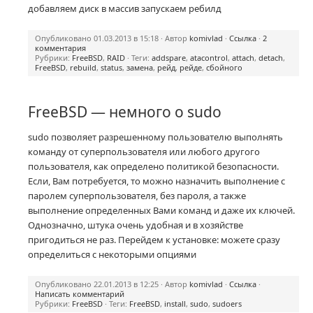
добавляем диск в массив запускаем ребилд
Опубликовано 01.03.2013 в 15:18 · Автор
komivlad
·
Ссылка
·
2
комментария
Рубрики:
FreeBSD
,
RAID
· Теги:
addspare
,
atacontrol
,
attach
,
detach
,
FreeBSD
,
rebuild
,
status
,
замена
,
рейд
,
рейде
,
сбойного
FreeBSD — немного о sudo
sudo позволяет разрешенному пользователю выполнять
команду от суперпользователя или любого другого
пользователя, как определено политикой безопасности.
Если, Вам потребуется, то можно назначить выполнение с
паролем суперпользователя, без пароля, а также
выполнение определенных Вами команд и даже их ключей.
Однозначно, штука очень удобная и в хозяйстве
пригодиться не раз. Перейдем к установке: можете сразу
определиться с некоторыми опциями
Опубликовано 22.01.2013 в 12:25 · Автор
komivlad
·
Ссылка
·
Написать комментарий
Рубрики:
FreeBSD
· Теги:
FreeBSD
,
install
,
sudo
,
sudoers