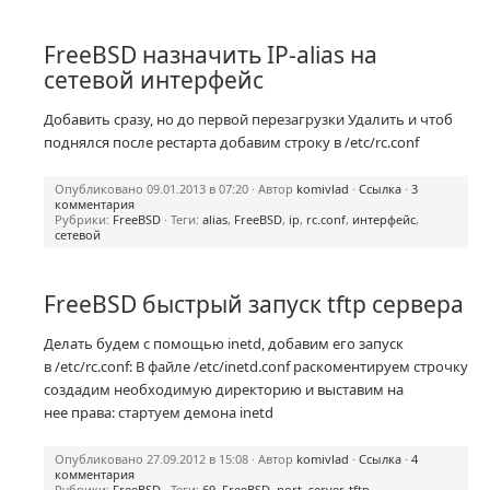
FreeBSD назначить IP-alias на
сетевой интерфейс
Добавить сразу, но до первой перезагрузки Удалить и чтоб
поднялся после рестарта добавим строку в /etc/rc.conf
Опубликовано 09.01.2013 в 07:20 · Автор
komivlad
·
Ссылка
·
3
комментария
Рубрики:
FreeBSD
· Теги:
alias
,
FreeBSD
,
ip
,
rc.conf
,
интерфейс
,
сетевой
FreeBSD быстрый запуск tftp сервера
Делать будем с помощью inetd, добавим его запуск
в /etc/rc.conf: В файле /etc/inetd.conf раскоментируем строчку
создадим необходимую директорию и выставим на
нее права: стартуем демона inetd
Опубликовано 27.09.2012 в 15:08 · Автор
komivlad
·
Ссылка
·
4
комментария
Рубрики:
FreeBSD
· Теги:
69
,
FreeBSD
,
port
,
server
,
tftp