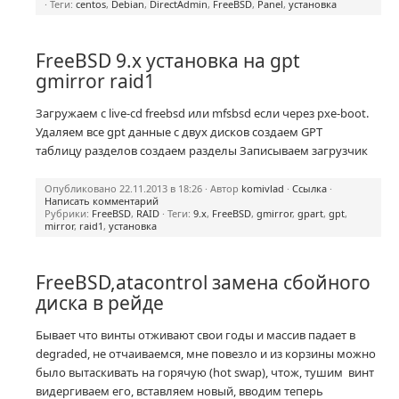
· Теги:
centos
,
Debian
,
DirectAdmin
,
FreeBSD
,
Panel
,
установка
FreeBSD 9.x установка на gpt
gmirror raid1
Загружаем с live-cd freebsd или mfsbsd если через pxe-boot.
Удаляем все gpt данные с двух дисков cоздаем GPT
таблицу разделов создаем разделы Записываем загрузчик
Опубликовано 22.11.2013 в 18:26 · Автор
komivlad
·
Ссылка
·
Написать комментарий
Рубрики:
FreeBSD
,
RAID
· Теги:
9.x
,
FreeBSD
,
gmirror
,
gpart
,
gpt
,
mirror
,
raid1
,
установка
FreeBSD,atacontrol замена сбойного
диска в рейде
Бывает что винты отживают свои годы и массив падает в
degraded, не отчаиваемся, мне повезло и из корзины можно
было вытаскивать на горячую (hot swap), чтож, тушим винт
видергиваем его, вставляем новый, вводим теперь