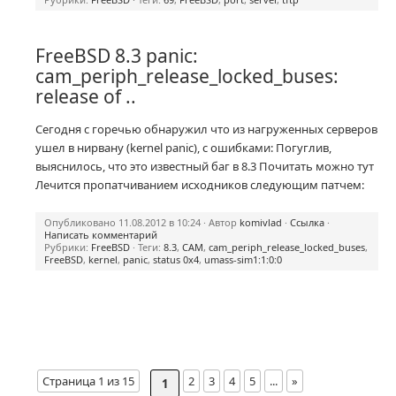
FreeBSD 8.3 panic:
cam_periph_release_locked_buses:
release of ..
Сегодня с горечью обнаружил что из нагруженных серверов
ушел в нирвану (kernel panic), с ошибками: Погуглив,
выяснилось, что это известный баг в 8.3 Почитать можно тут
Лечится пропатчиванием исходников следующим патчем:
Опубликовано 11.08.2012 в 10:24 · Автор
komivlad
·
Ссылка
·
Написать комментарий
Рубрики:
FreeBSD
· Теги:
8.3
,
CAM
,
cam_periph_release_locked_buses
,
FreeBSD
,
kernel
,
panic
,
status 0x4
,
umass-sim1:1:0:0
Страница 1 из 15
2
3
4
5
...
»
1