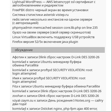
Lightsail WordPress — AWS letsencrypt ssl сертификат с
автообновлением и редиректом
FreePBX distro черный экран во время установки
Система статистики asterisk vistep.ru
redis server несколько инстансов на одном сервере
(с авторизацией)
phpmyadmin memcached session core.lib.php on line 235
Gyazo на своем сервере (свой сервер скриншотов)
Linux VirtualBox включить поддержку USB устройств
Firefox версия 52/5x включение java plugin
обсуждение
Афотин
к записи
Dlink сброс настроек D-Link DES 3200-26
komivlad
к записи
Ubuntu менеджер буфера
обмена Parcellite
komivlad
к записи
proftpd SECURITY VIOLATION: root
login attempted
Имя
к записи
proftpd SECURITY VIOLATION: root
login attempted
Fita
к записи
Ubuntu менеджер буфера обмена Parcellite
komivlad
к записи
Dlink сброс настроек D-Link DES 3200-26
zoohan
к записи
Dlink сброс настроек D-Link DES 3200-26
vzyat-zaym.su
к записи
День рождения I-Notes.org — сайту
два года!
komivlad
к записи
Osticket nginx, php-fpm ajax 400 error,