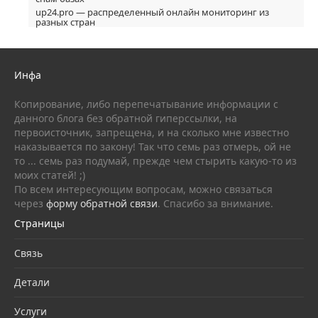
up24.pro — распределенный онлайн мониторинг из
разных стран
Инфа
Копирование, либо перепечатывание информации с
данного блога без обратной гиперссылки, на
первоисточник, запрещена, и на сколько мне известно
наказывается по закону! Так что семь раз отмерь, ой не
то ... семь раз подумай, прежде чем стырить какую-то из
моих статей! ;)
По всем интересующим вопросам, можно связаться
через
форму обратной связи
. Спасибо за внимание.
Страницы
Связь
Детали
Услуги