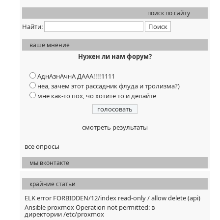
Последняя »
поиск по сайту
Найти:
ваше мнение
Нужен ли нам форум?
АднАзнАчнА ДААА!!!!1111
неа, зачем этот рассадник флуда и тролизма?)
мне как-то пох, чо хотите то и делайте
смотреть результаты
все опросы
мы вконтакте
крайние статьи
ELK error FORBIDDEN/12/index read-only / allow delete (api)
Ansible proxmox Operation not permitted: в
директории /etc/proxmox