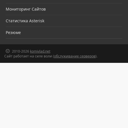
Мониторинг Сайтов
Статистика Asterisk
Резюме
2010-2026
komivlad.net
Сайт работает на силе воли (
обслуживание серверов
).