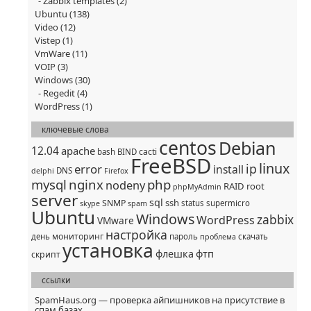
Zabbix templates
(2)
Ubuntu
(138)
Video
(12)
Vistep
(1)
VmWare
(11)
VOIP
(3)
Windows
(30)
Regedit
(4)
WordPress
(1)
ключевые слова
centos
Debian
12.04
apache
cacti
bash
BIND
FreeBSD
linux
ip
error
install
DNS
delphi
Firefox
mysql
nginx
php
nodeny
RAID
root
phpMyAdmin
server
sql
ssh
SNMP
status
supermicro
skype
spam
Ubuntu
Windows
zabbix
WordPress
VMware
настройка
мониторинг
день
пароль
скачать
проблема
установка
флешка
фтп
скрипт
ссылки
SpamHaus.org — проверка айпишников на присутствие в
спам базах