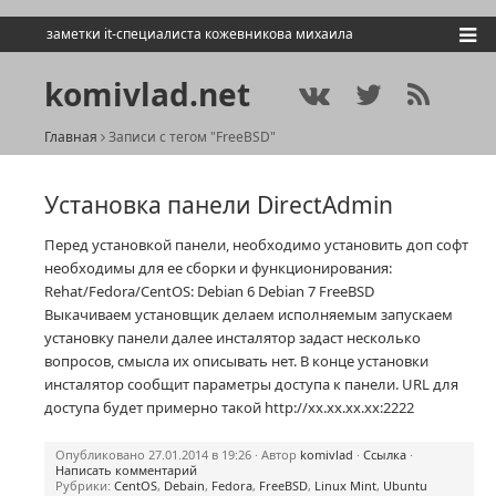
заметки it-специалиста кожевникова михаила
komivlad.net
Главная
Записи с тегом "FreeBSD"
Установка панели DirectAdmin
Перед установкой панели, необходимо установить доп софт
необходимы для ее сборки и функционирования:
Rehat/Fedora/CentOS: Debian 6 Debian 7 FreeBSD
Выкачиваем установщик делаем исполняемым запускаем
установку панели далее инсталятор задаст несколько
вопросов, смысла их описывать нет. В конце установки
инсталятор сообщит параметры доступа к панели. URL для
доступа будет примерно такой http://xx.xx.xx.xx:2222
Опубликовано 27.01.2014 в 19:26 · Автор
komivlad
·
Ссылка
·
Написать комментарий
Рубрики:
CentOS
,
Debain
,
Fedora
,
FreeBSD
,
Linux Mint
,
Ubuntu