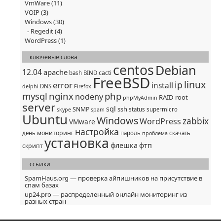
VmWare
(11)
VOIP
(3)
Windows
(30)
Regedit
(4)
WordPress
(1)
ключевые слова
centos
Debian
12.04
apache
cacti
bash
BIND
FreeBSD
linux
ip
error
install
DNS
delphi
Firefox
mysql
nginx
php
nodeny
RAID
root
phpMyAdmin
server
sql
ssh
SNMP
status
supermicro
skype
spam
Ubuntu
Windows
zabbix
WordPress
VMware
настройка
мониторинг
день
пароль
скачать
проблема
установка
флешка
фтп
скрипт
ссылки
SpamHaus.org — проверка айпишников на присутствие в
спам базах
up24.pro — распределенный онлайн мониторинг из
разных стран