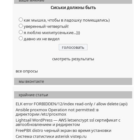
ваше мнение
Сиськи должны быть
как мышка, чтобы в ладошку помещались)
уверенный четвертый!
я люблю милипусенькие...)))
давно их не видел
смотреть результаты
все опросы
мы вконтакте
крайние статьи
ELK error FORBIDDEN/12/index read-only / allow delete (api)
Ansible proxmox Operation not permitted: в
директории /etc/proxmox
Lightsail WordPress — AWS letsencrypt ssl сертификат с
автообновлением и редиректом
FreePBX distro черный экран во время установки
Система статистики asterisk vistep.ru