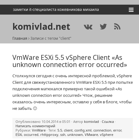
заметки it-специалиста кожевникова михаила
komivlad.net
Главная
Записи с тегом "client"
VmWare ESXi 5.5 vSphere Client «As
unknown connection error occurred»
Столкнулся сегодня с очень интересной проблемой, vSphere
Client для свежеустановленного VmWare ESXi 5.5 при попытке
подключения матюкался примерно такой ошибкой «As
unknown connection error occurred» Чтож, решение
оказалось очень интересным, оставлю у себя в блоге, чтобы
не забыть 🙂
Опубликовано 10.04.2014 в 05:01 · Автор
komivlad
·
Ссылка
·
Написать комментарий
Рубрики:
VmWare
· Теги:
5.5
,
client
,
config.xml
,
connection
,
error
,
ESXi
,
occurred
,
rhttpproxy
,
ssh
,
unknown
,
VMware
,
vSphere