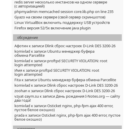
redis server несколько инстансов на одном сервере
(с авторизацией)
phpmyadmin memcached session core.lib.php on line 235
Gyazo на своем сервере (свой сервер скриншотов)
Linux VirtualBox включить поддержку USB устройств
Firefox версия 52/5x включение java plugin
обсуждение
Афотин
к записи
Dlink сброс настроек D-Link DES 3200-26
komivlad
к записи
Ubuntu менеджер буфера
обмена Parcellite
komivlad
к записи
proftpd SECURITY VIOLATION: root
login attempted
Имя
к записи
proftpd SECURITY VIOLATION: root
login attempted
Fita
к записи
Ubuntu менеджер буфера обмена Parcellite
komivlad
к записи
Dlink сброс настроек D-Link DES 3200-26
zoohan
к записи
Dlink сброс настроек D-Link DES 3200-26
vzyat-zaym.su
к записи
День рождения I-Notes.org — сайту
два года!
komivlad
к записи
Osticket nginx, php-fpm ajax 400 error,
пустое белое окошко)
prada
к записи
Osticket nginx, php-fpm ajax 400 error, пустое
белое окошко)
категории