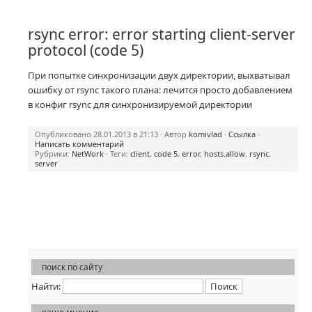
rsync error: error starting client-server
protocol (code 5)
При попытке синхронизации двух директории, выхватывал
ошибку от rsync такого плана: лечится просто добавлением
в конфиг rsync для синхронизируемой директории
Опубликовано 28.01.2013 в 21:13 · Автор
komivlad
·
Ссылка
·
Написать комментарий
Рубрики:
NetWork
· Теги:
client
,
code 5
,
error
,
hosts.allow
,
rsync
,
server
поиск по сайту
Найти: