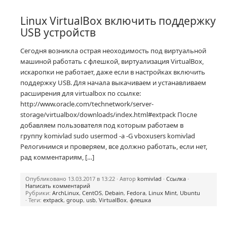
Linux VirtualBox включить поддержку
USB устройств
Сегодня возникла острая неоходимость под виртуальной
машиной работать с флешкой, виртуализация VirtualBox,
искаропки не работает, даже если в настройках включить
поддержку USB. Для начала выкачиваем и устанавливаем
расширения для virtualbox по ссылке:
http://www.oracle.com/technetwork/server-
storage/virtualbox/downloads/index.html#extpack После
добавляем пользователя под которым работаем в
группу komivlad sudo usermod -a -G vboxusers komivlad
Релогинимся и проверяем, все должно работать, если нет,
рад комментариям, […]
Опубликовано 13.03.2017 в 13:22 · Автор
komivlad
·
Ссылка
·
Написать комментарий
Рубрики:
ArchLinux
,
CentOS
,
Debain
,
Fedora
,
Linux Mint
,
Ubuntu
· Теги:
extpack
,
group
,
usb
,
VirtualBox
,
флешка