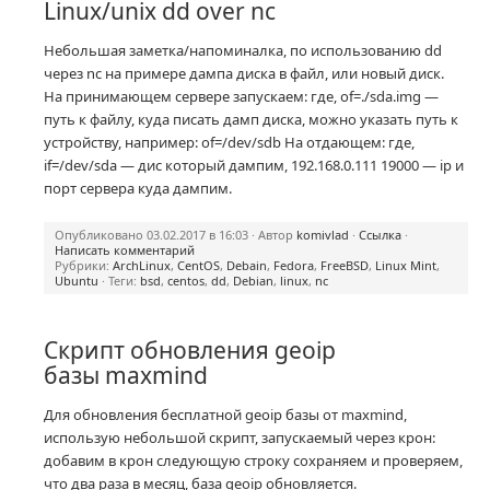
Linux/unix dd over nc
Небольшая заметка/напоминалка, по использованию dd
через nc на примере дампа диска в файл, или новый диск.
На принимающем сервере запускаем: где, of=./sda.img —
путь к файлу, куда писать дамп диска, можно указать путь к
устройству, например: of=/dev/sdb На отдающем: где,
if=/dev/sda — дис который дампим, 192.168.0.111 19000 — ip и
порт сервера куда дампим.
Опубликовано 03.02.2017 в 16:03 · Автор
komivlad
·
Ссылка
·
Написать комментарий
Рубрики:
ArchLinux
,
CentOS
,
Debain
,
Fedora
,
FreeBSD
,
Linux Mint
,
Ubuntu
· Теги:
bsd
,
centos
,
dd
,
Debian
,
linux
,
nc
Скрипт обновления geoip
базы maxmind
Для обновления бесплатной geoip базы от maxmind,
использую небольшой скрипт, запускаемый через крон:
добавим в крон следующую строку сохраняем и проверяем,
что два раза в месяц, база geoip обновляется.