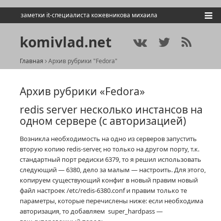
заметки it-специалиста кожевникова михаила
komivlad.net
Главная
Архив рубрики "Fedora"
Архив рубрики «Fedora»
redis server несколько инстансов на
одном сервере (с авторизацией)
Возникла необходимость на одно из серверов запустить
вторую копию redis-server, но только на другом порту, т.к.
стандартный порт редиски 6379, то я решил использовать
следующий — 6380, дело за малым — настроить. Для этого,
копируем существующий конфиг в новый правим новый
файл настроек /etc/redis-6380.conf и правим только те
параметры, которые перечислены ниже: если необходима
авторизация, то добавляем super_hardpass —