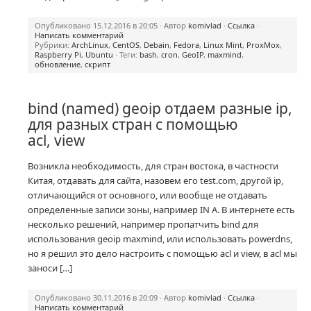
Опубликовано 15.12.2016 в 20:05 · Автор
komivlad
·
Ссылка
·
Написать комментарий
Рубрики:
ArchLinux
,
CentOS
,
Debain
,
Fedora
,
Linux Mint
,
ProxMox
,
Raspberry Pi
,
Ubuntu
· Теги:
bash
,
cron
,
GeoIP
,
maxmind
,
обновление
,
скрипт
bind (named) geoip отдаем разные ip,
для разных стран с помощью
acl, view
Возникла необходимость, для стран востока, в частности
Китая, отдавать для сайта, назовем его test.com, другой ip,
отличающийся от основного, или вообще не отдавать
определенные записи зоны, например IN A. В интернете есть
несколько решений, например пропатчить bind для
использования geoip maxmind, или использовать powerdns,
но я решил это дело настроить с помощью acl и view, в acl мы
заноси […]
Опубликовано 30.11.2016 в 20:09 · Автор
komivlad
·
Ссылка
·
Написать комментарий