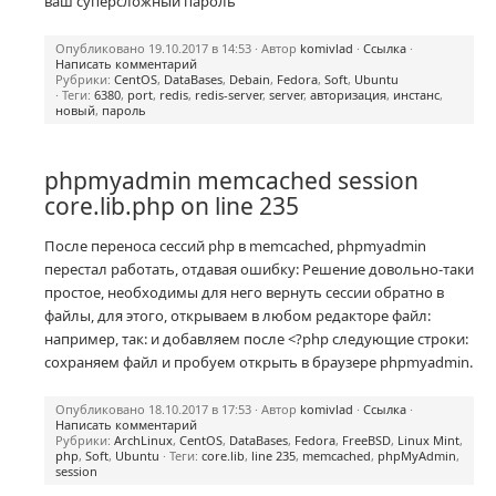
ваш суперсложный пароль
Опубликовано 19.10.2017 в 14:53 · Автор
komivlad
·
Ссылка
·
Написать комментарий
Рубрики:
CentOS
,
DataBases
,
Debain
,
Fedora
,
Soft
,
Ubuntu
· Теги:
6380
,
port
,
redis
,
redis-server
,
server
,
авторизация
,
инстанс
,
новый
,
пароль
phpmyadmin memcached session
core.lib.php on line 235
После переноса сессий php в memcached, phpmyadmin
перестал работать, отдавая ошибку: Решение довольно-таки
простое, необходимы для него вернуть сессии обратно в
файлы, для этого, открываем в любом редакторе файл:
например, так: и добавляем после <?php следующие строки:
сохраняем файл и пробуем открыть в браузере phpmyadmin.
Опубликовано 18.10.2017 в 17:53 · Автор
komivlad
·
Ссылка
·
Написать комментарий
Рубрики:
ArchLinux
,
CentOS
,
DataBases
,
Fedora
,
FreeBSD
,
Linux Mint
,
php
,
Soft
,
Ubuntu
· Теги:
core.lib
,
line 235
,
memcached
,
phpMyAdmin
,
session