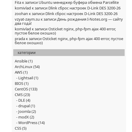
Fita
к записи
Ubuntu менеджер буфера обмена Parcellite
komivlad
к записи
Dlink сброс настроек D-Link DES 3200-26
zoohan
к записи
Dlink сброс настроек D-Link DES 3200-26
vzyat-zaym.su
к записи
День рождения I-Notes.org — сайту
два года!
komivlad
к записи
Osticket nginx, php-fpm ajax 400 error,
пустое белое окошко)
prada
к записи
Osticket nginx, php-fpm ajax 400 error, пустое
белое окошко)
категории
Ansible
(1)
ArchLinux
(54)
AWS
(1)
Lightsail
(1)
BIOS
(1)
CentOS
(133)
CMS
(23)
DLE
(4)
drupal
(1)
Joomla
(2)
modX
(2)
WordPress
(14)
CSS
(5)