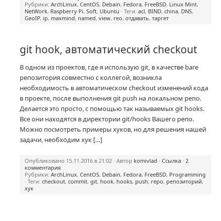
Рубрики:
ArchLinux
,
CentOS
,
Debain
,
Fedora
,
FreeBSD
,
Linux Mint
,
NetWork
,
Raspberry Pi
,
Soft
,
Ubuntu
· Теги:
acl
,
BIND
,
china
,
DNS
,
GeoIP
,
ip
,
maxmind
,
named
,
view
,
гео
,
отдавать
,
таргет
git hook, автоматический checkout
В одном из проектов, где я использую git, в качестве bare
репозитория совместно с коллегой, возникла
необходимость в автоматическом checkout изменений кода
в проекте, после выполнения git push на локальном репо.
Делается это просто, с помощью так называемых git hooks.
Все они находятся в директории git/hooks Вашего репо.
Можно посмотреть примеры хуков, но для решения нашей
задачи, необходим хук […]
Опубликовано 15.11.2016 в 21:02 · Автор
komivlad
·
Ссылка
·
2
комментария
Рубрики:
ArchLinux
,
CentOS
,
Debain
,
Fedora
,
FreeBSD
,
Programming
· Теги:
checkout
,
commit
,
git
,
hook
,
hooks
,
push
,
repo
,
репозиторий
,
хук