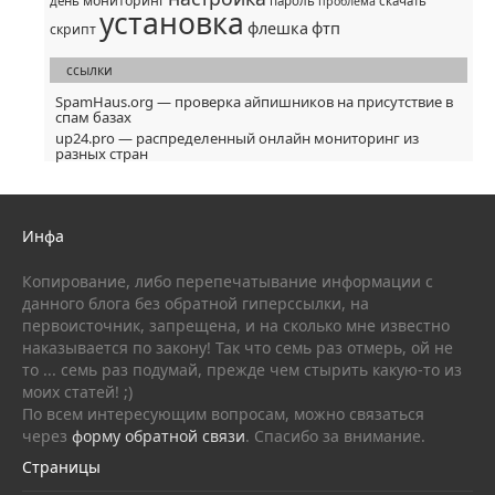
мониторинг
день
пароль
скачать
проблема
установка
флешка
фтп
скрипт
ссылки
SpamHaus.org — проверка айпишников на присутствие в
спам базах
up24.pro — распределенный онлайн мониторинг из
разных стран
Инфа
Копирование, либо перепечатывание информации с
данного блога без обратной гиперссылки, на
первоисточник, запрещена, и на сколько мне известно
наказывается по закону! Так что семь раз отмерь, ой не
то ... семь раз подумай, прежде чем стырить какую-то из
моих статей! ;)
По всем интересующим вопросам, можно связаться
через
форму обратной связи
. Спасибо за внимание.
Страницы