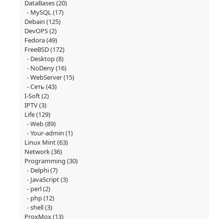
DataBases
(20)
MySQL
(17)
Debain
(125)
DevOPS
(2)
Fedora
(49)
FreeBSD
(172)
Desktop
(8)
NoDeny
(16)
WebServer
(15)
Сеть
(43)
I-Soft
(2)
IPTV
(3)
Life
(129)
Web
(89)
Your-admin
(1)
Linux Mint
(63)
Network
(36)
Programming
(30)
Delphi
(7)
JavaScript
(3)
perl
(2)
php
(12)
shell
(3)
ProxMox
(13)