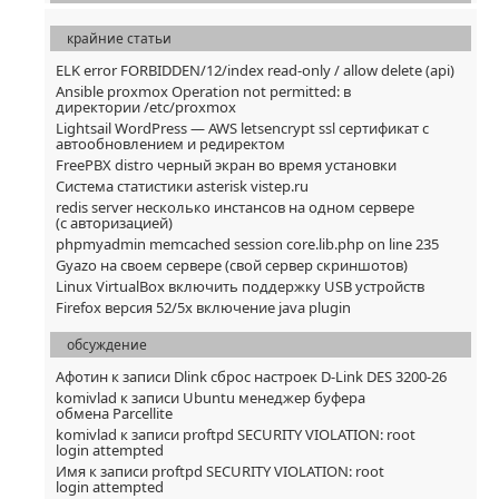
крайние статьи
ELK error FORBIDDEN/12/index read-only / allow delete (api)
Ansible proxmox Operation not permitted: в
директории /etc/proxmox
Lightsail WordPress — AWS letsencrypt ssl сертификат с
автообновлением и редиректом
FreePBX distro черный экран во время установки
Система статистики asterisk vistep.ru
redis server несколько инстансов на одном сервере
(с авторизацией)
phpmyadmin memcached session core.lib.php on line 235
Gyazo на своем сервере (свой сервер скриншотов)
Linux VirtualBox включить поддержку USB устройств
Firefox версия 52/5x включение java plugin
обсуждение
Афотин
к записи
Dlink сброс настроек D-Link DES 3200-26
komivlad
к записи
Ubuntu менеджер буфера
обмена Parcellite
komivlad
к записи
proftpd SECURITY VIOLATION: root
login attempted
Имя
к записи
proftpd SECURITY VIOLATION: root
login attempted