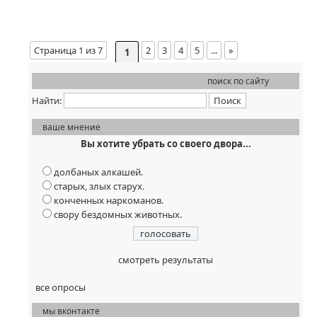
Страница 1 из 7
2
3
4
5
...
»
1
Последняя »
поиск по сайту
Найти:
ваше мнение
Вы хотите убрать со своего двора...
долбаных алкашей.
старых, злых старух.
конченных наркоманов.
свору бездомных животных.
смотреть результаты
все опросы
мы вконтакте