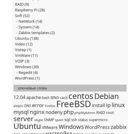
RAID
(9)
Raspberry Pi
(28)
Soft
(52)
NetWork
(14)
System
(14)
Zabbix templates
(2)
Ubuntu
(138)
Video
(12)
Vistep
(1)
VmWare
(11)
VOIP
(3)
Windows
(30)
Regedit
(4)
WordPress
(1)
ключевые слова
centos
Debian
12.04
apache
cacti
bash
BIND
FreeBSD
linux
ip
error
install
DNS
delphi
Firefox
mysql
nginx
php
nodeny
RAID
root
phpMyAdmin
server
sql
ssh
SNMP
status
supermicro
skype
spam
Ubuntu
Windows
zabbix
WordPress
VMware
настройка