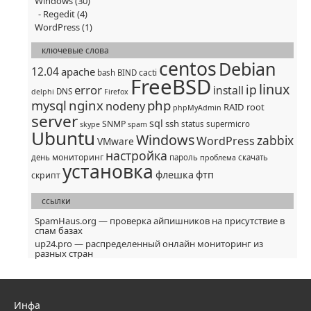
Windows
(30)
Regedit
(4)
WordPress
(1)
ключевые слова
centos
Debian
12.04
apache
cacti
bash
BIND
FreeBSD
linux
ip
error
install
DNS
delphi
Firefox
mysql
nginx
php
nodeny
RAID
root
phpMyAdmin
server
sql
ssh
SNMP
status
supermicro
skype
spam
Ubuntu
Windows
zabbix
WordPress
VMware
настройка
мониторинг
день
пароль
скачать
проблема
установка
флешка
фтп
скрипт
ссылки
SpamHaus.org — проверка айпишников на присутствие в
спам базах
up24.pro — распределенный онлайн мониторинг из
разных стран
Инфа