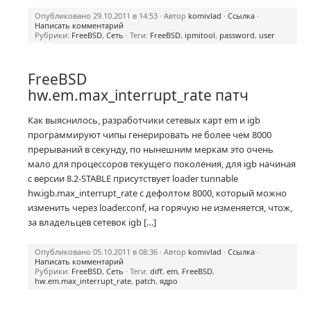
Опубликовано 29.10.2011 в 14:53 · Автор
komivlad
·
Ссылка
·
Написать комментарий
Рубрики:
FreeBSD
,
Сеть
· Теги:
FreeBSD
,
ipmitool
,
password
,
user
FreeBSD
hw.em.max_interrupt_rate патч
Как выяснилось, разработчики сетевых карт em и igb
программируют чипы генерировать не более чем 8000
прерываний в секунду, по нынешним меркам это очень
мало для процессоров текущего поколения, для igb начиная
с версии 8.2-STABLE присутствует loader tunnable
hw.igb.max_interrupt_rate с дефолтом 8000, который можно
изменить через loader.conf, на горячую не изменяется, чтож,
за владельцев сетевок igb […]
Опубликовано 05.10.2011 в 08:36 · Автор
komivlad
·
Ссылка
·
Написать комментарий
Рубрики:
FreeBSD
,
Сеть
· Теги:
diff
,
em
,
FreeBSD
,
hw.em.max_interrupt_rate
,
patch
,
ядро