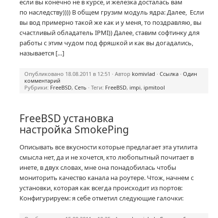
если вы конечно не в курсе, и железка досталась вам
по наследству)))) В общем грузим модуль ядра: Далее, Если
вы вод примерно такой же как и у меня, то поздравляю, вы
счастливый обладатель IPMI)) Далее, ставим софтинку для
работы с этим чудом под фряшкой и как вы догадались,
называется […]
Опубликовано 18.08.2011 в 12:51 · Автор
komivlad
·
Ссылка
·
Один
комментарий
Рубрики:
FreeBSD
,
Сеть
· Теги:
FreeBSD
,
impi
,
ipmitool
FreeBSD установка
настройка SmokePing
Описывать все вкусности которые предлагает эта утилита
смысла нет, да и не хочется, кто любопытный почитает в
инете, в двух словах, мне она понадобилась чтобы
мониторить качество канала на роутере. Чтож, начнем с
установки, которая как всегда происходит из портов:
Конфигурируем: я себе отметил следующие галочки: