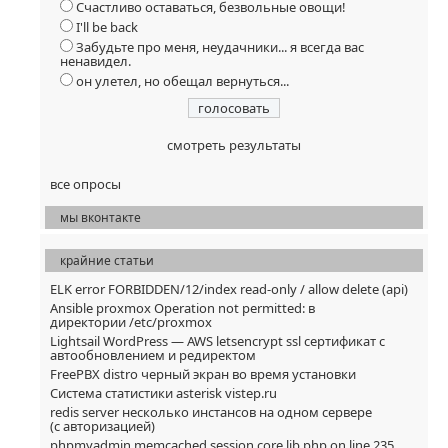
Счастливо оставаться, безвольные овощи!
I'll be back
Забудьте про меня, неудачники... я всегда вас
ненавидел.
он улетел, но обещал вернуться...
смотреть результаты
все опросы
мы вконтакте
крайние статьи
ELK error FORBIDDEN/12/index read-only / allow delete (api)
Ansible proxmox Operation not permitted: в
директории /etc/proxmox
Lightsail WordPress — AWS letsencrypt ssl сертификат с
автообновлением и редиректом
FreePBX distro черный экран во время установки
Система статистики asterisk vistep.ru
redis server несколько инстансов на одном сервере
(с авторизацией)
phpmyadmin memcached session core.lib.php on line 235