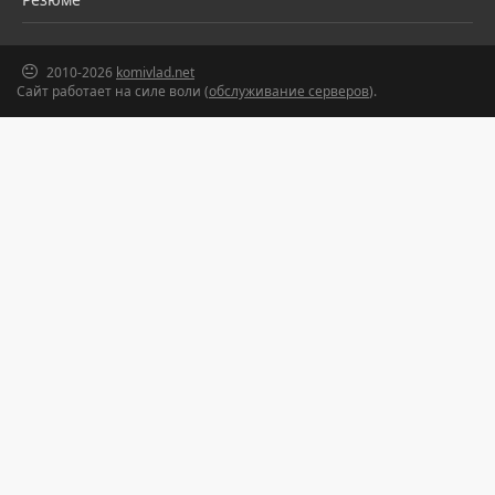
2010-2026
komivlad.net
Сайт работает на силе воли (
обслуживание серверов
).