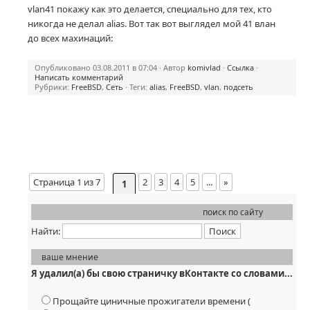
vlan41 покажу как это делается, специально для тех, кто
никогда не делал alias. Вот так вот выглядел мой 41 влан
до всех махинаций:
Опубликовано 03.08.2011 в 07:04 · Автор
komivlad
·
Ссылка
·
Написать комментарий
Рубрики:
FreeBSD
,
Сеть
· Теги:
alias
,
FreeBSD
,
vlan
,
подсеть
Страница 1 из 7
2
3
4
5
...
»
1
Последняя »
поиск по сайту
Найти:
ваше мнение
Я удалил(а) бы свою страничку вКонтакте со словами...
Прощайте циничные прожигатели времени (