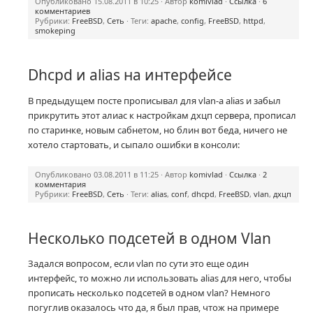
Опубликовано 15.08.2011 в 10:25 · Автор
komivlad
·
Ссылка
·
6
комментариев
Рубрики:
FreeBSD
,
Сеть
· Теги:
apache
,
config
,
FreeBSD
,
httpd
,
smokeping
Dhcpd и alias на интерфейсе
В предыдущем посте прописывал для vlan-a alias и забыл
прикрутить этот алиас к настройкам дхцп сервера, прописал
по старинке, новым сабнетом, но блин вот беда, ничего не
хотело стартовать, и сыпало ошибки в консоли:
Опубликовано 03.08.2011 в 11:25 · Автор
komivlad
·
Ссылка
·
2
комментария
Рубрики:
FreeBSD
,
Сеть
· Теги:
alias
,
conf
,
dhcpd
,
FreeBSD
,
vlan
,
дхцп
Несколько подсетей в одном Vlan
Задался вопросом, если vlan по сути это еще один
интерфейс, то можно ли использовать alias для него, чтобы
прописать несколько подсетей в одном vlan? Немного
погуглив оказалось что да, я был прав, чтож на примере