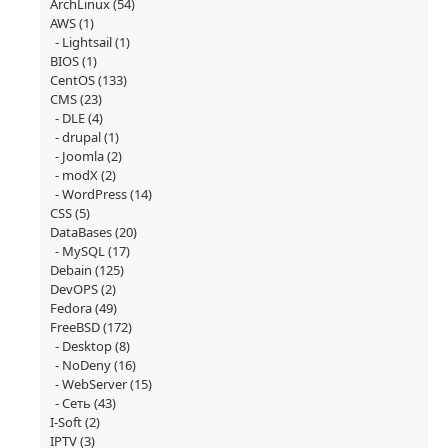
ArchLinux
(54)
AWS
(1)
Lightsail
(1)
BIOS
(1)
CentOS
(133)
CMS
(23)
DLE
(4)
drupal
(1)
Joomla
(2)
modX
(2)
WordPress
(14)
CSS
(5)
DataBases
(20)
MySQL
(17)
Debain
(125)
DevOPS
(2)
Fedora
(49)
FreeBSD
(172)
Desktop
(8)
NoDeny
(16)
WebServer
(15)
Сеть
(43)
I-Soft
(2)
IPTV
(3)