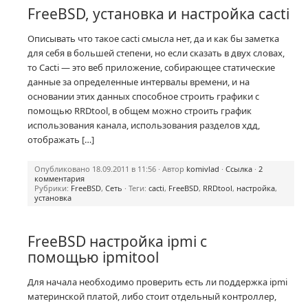
FreeBSD, установка и настройка cacti
Описывать что такое cacti смысла нет, да и как бы заметка
для себя в большей степени, но если сказать в двух словах,
то Cacti — это веб приложение, собирающее статические
данные за определенные интервалы времени, и на
основании этих данных способное строить графики с
помощью RRDtool, в общем можно строить график
использования канала, использования разделов хдд,
отображать […]
Опубликовано 18.09.2011 в 11:56 · Автор
komivlad
·
Ссылка
·
2
комментария
Рубрики:
FreeBSD
,
Сеть
· Теги:
cacti
,
FreeBSD
,
RRDtool
,
настройка
,
установка
FreeBSD настройка ipmi с
помощью ipmitool
Для начала необходимо проверить есть ли поддержка ipmi
материнской платой, либо стоит отдельный контроллер,