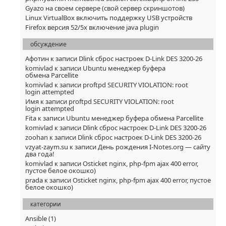
Gyazo на своем сервере (свой сервер скриншотов)
Linux VirtualBox включить поддержку USB устройств
Firefox версия 52/5x включение java plugin
обсуждение
Афотин
к записи
Dlink сброс настроек D-Link DES 3200-26
komivlad
к записи
Ubuntu менеджер буфера
обмена Parcellite
komivlad
к записи
proftpd SECURITY VIOLATION: root
login attempted
Имя
к записи
proftpd SECURITY VIOLATION: root
login attempted
Fita
к записи
Ubuntu менеджер буфера обмена Parcellite
komivlad
к записи
Dlink сброс настроек D-Link DES 3200-26
zoohan
к записи
Dlink сброс настроек D-Link DES 3200-26
vzyat-zaym.su
к записи
День рождения I-Notes.org — сайту
два года!
komivlad
к записи
Osticket nginx, php-fpm ajax 400 error,
пустое белое окошко)
prada
к записи
Osticket nginx, php-fpm ajax 400 error, пустое
белое окошко)
категории
Ansible
(1)