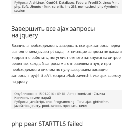
Рубрики:
ArchLinux
,
CentOS
,
DataBases
,
Fedora
,
FreeBSD
,
Linux Mint
,
php
,
Soft
,
Ubuntu
· Теги:
core.lib
,
line 235
,
memcached
,
phpMyAdmin
,
session
Завершить все ajax запросы
на jquery
Возникла необходимость завершать все ajax запросы перед
выполнением javascript кода, т.к. висящие запросы не давали
корректно работать, погуглив немного наткнулся на хитрое
решение, каждый запросы мы отправляем в пул, и при
необходимости циклом по пулу завершаем висящие
запросы, пруф http://it-recipe.ru/kak-zavershit-vse-ajax-zaprosy-
na-jquery
Опубликовано 15.04.2016 в 09:18 · Автор
komivlad
·
Ссылка
·
Написать комментарий
Рубрики:
JavaScript
,
php
,
Programming
· Теги:
ajax
,
ghthdfnm
,
JavaScript
,
jquery
,
pool
,
запрос
,
прервать
,
цикл
php pear STARTTLS failed