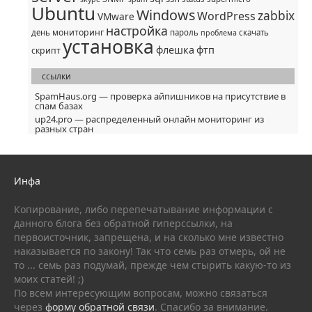
Ubuntu
Windows
zabbix
WordPress
VMware
настройка
мониторинг
день
пароль
скачать
проблема
установка
флешка
фтп
скрипт
ссылки
SpamHaus.org — проверка айпишников на присутствие в
спам базах
up24.pro — распределенный онлайн мониторинг из
разных стран
Инфа
Копирование, либо перепечатывание информации с
данного блога без обратной гиперссылки, на
первоисточник, запрещена, и на сколько мне известно
наказывается по закону! Так что семь раз отмерь, ой не
то ... семь раз подумай, прежде чем стырить какую-то из
моих статей! ;)
По всем интересующим вопросам, можно связаться
через
форму обратной связи
. Спасибо за внимание.