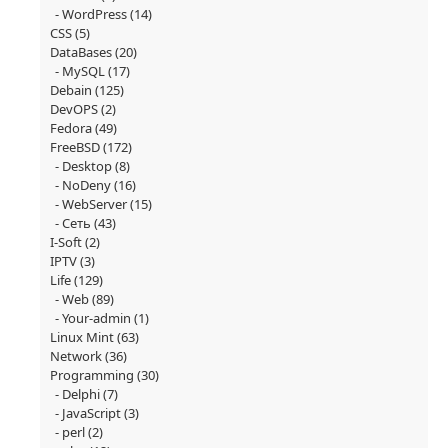
WordPress
(14)
CSS
(5)
DataBases
(20)
MySQL
(17)
Debain
(125)
DevOPS
(2)
Fedora
(49)
FreeBSD
(172)
Desktop
(8)
NoDeny
(16)
WebServer
(15)
Сеть
(43)
I-Soft
(2)
IPTV
(3)
Life
(129)
Web
(89)
Your-admin
(1)
Linux Mint
(63)
Network
(36)
Programming
(30)
Delphi
(7)
JavaScript
(3)
perl
(2)