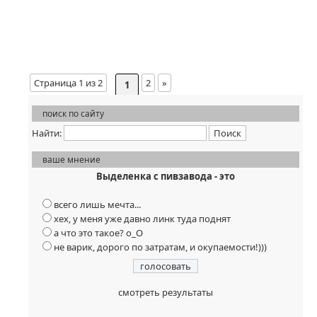
Страница 1 из 2
2
»
1
поиск по сайту
Найти:
ваше мнение
Выделенка с пивзавода - это
всего лишь мечта...
хех, у меня уже давно линк туда поднят
а что это такое? о_О
не варик, дорого по затратам, и окупаемости!)))
смотреть результаты