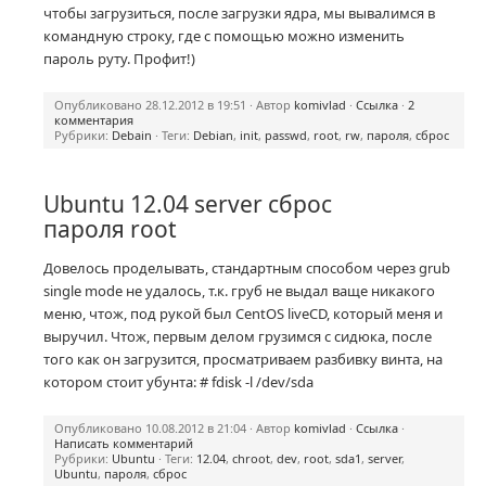
чтобы загрузиться, после загрузки ядра, мы вывалимся в
командную строку, где с помощью можно изменить
пароль руту. Профит!)
Опубликовано 28.12.2012 в 19:51 · Автор
komivlad
·
Ссылка
·
2
комментария
Рубрики:
Debain
· Теги:
Debian
,
init
,
passwd
,
root
,
rw
,
пароля
,
сброс
Ubuntu 12.04 server сброс
пароля root
Довелось проделывать, стандартным способом через grub
single mode не удалось, т.к. груб не выдал ваще никакого
меню, чтож, под рукой был CentOS liveCD, который меня и
выручил. Чтож, первым делом грузимся с сидюка, после
того как он загрузится, просматриваем разбивку винта, на
котором стоит убунта: # fdisk -l /dev/sda
Опубликовано 10.08.2012 в 21:04 · Автор
komivlad
·
Ссылка
·
Написать комментарий
Рубрики:
Ubuntu
· Теги:
12.04
,
chroot
,
dev
,
root
,
sda1
,
server
,
Ubuntu
,
пароля
,
сброс