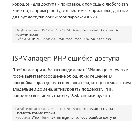
хорошо!)) Для доступа к приставке, с помощью любого ssh
клиента, например putty, коннектимся к приставке, данные
для рут доступа: логин: root пароль: 930920
Опубликовано 15.12.2011 в 12:24 · Автор
komivlad
·
Ссылка
·
4
комментария
Рубрики:
IPTV
· Теги:
200
,
250
,
mag
,
mag 200/250
,
root
,
ssh
ISPManager: PHP ошибка доступа
Проблема: при добавлении домена в ISPManager от учетки
root-a вылетает сообщение об ошибке: Решение: В
настройках прав доступа пользователя, которого указываем
владельцем домена, активировать поддержку PHP,
например выставить галочку З.Ы. завтыки рулят!)
Опубликовано 08.12.2011 в 17:26 · Автор
komivlad
·
Ссылка
·
Написать комментарий
Рубрики:
Web
· Теги:
ISPmanager
,
php
,
root
,
ошибка доступа