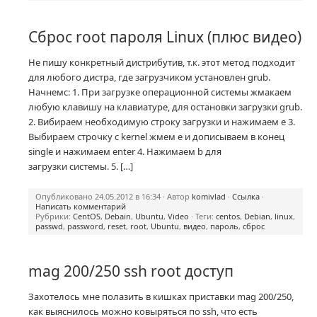
Сброс root пароля Linux (плюс видео)
Не пишу конкретный дистрибутив, т.к. этот метод подходит
для любого дистра, где загрузчиком установлен grub.
Начнемс: 1. При загрузке операционной системы жмакаем
любую клавишу на клавиатуре, для остановки загрузки grub.
2. Вибираем необходимую строку загрузки и нажимаем e 3.
Выбираем строчку с kernel жмем e и дописываем в конец
single и нажимаем enter 4. Нажимаем b для
загрузки системы. 5. […]
Опубликовано 24.05.2012 в 16:34 · Автор
komivlad
·
Ссылка
·
Написать комментарий
Рубрики:
CentOS
,
Debain
,
Ubuntu
,
Video
· Теги:
centos
,
Debian
,
linux
,
passwd
,
password
,
reset
,
root
,
Ubuntu
,
видео
,
пароль
,
сброс
mag 200/250 ssh root доступ
Захотелось мне полазить в кишках приставки mag 200/250,
как выяснилось можно ковыряться по ssh, что есть