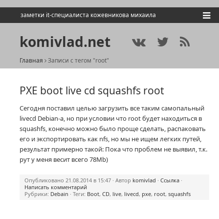
заметки it-специалиста кожевникова михаила
komivlad.net
Главная
Записи с тегом "root"
PXE boot live cd squashfs root
Сегодня поставил целью загрузить все таким самопальный
livecd Debian-а, но при условии что root будет находиться в
squashfs, конечно можно было проще сделать, распаковать
его и экспортировать как nfs, но мы не ищем легких путей,
результат примерно такой: Пока что проблем не выявил, т.к.
рут у меня весит всего 78Mb)
Опубликовано 21.08.2014 в 15:47 · Автор
komivlad
·
Ссылка
·
Написать комментарий
Рубрики:
Debain
· Теги:
Boot
,
CD
,
live
,
livecd
,
pxe
,
root
,
squashfs