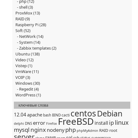
php
(12)
shell
(3)
ProxMox
(13)
RAID
(9)
Raspberry Pi
(28)
Soft
(52)
NetWork
(14)
System
(14)
Zabbix templates
(2)
Ubuntu
(138)
Video
(12)
Vistep
(1)
VmWare
(11)
VOIP
(3)
Windows
(30)
Regedit
(4)
WordPress
(1)
ключевые слова
centos
Debian
12.04
apache
cacti
bash
BIND
FreeBSD
linux
ip
error
install
DNS
delphi
Firefox
mysql
nginx
php
nodeny
RAID
root
phpMyAdmin
server
sql
ssh
SNMP
status
supermicro
skype
spam