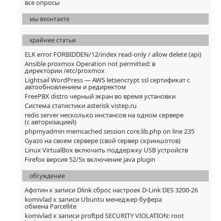
все опросы
мы вконтакте
крайние статьи
ELK error FORBIDDEN/12/index read-only / allow delete (api)
Ansible proxmox Operation not permitted: в
директории /etc/proxmox
Lightsail WordPress — AWS letsencrypt ssl сертификат с
автообновлением и редиректом
FreePBX distro черный экран во время установки
Система статистики asterisk vistep.ru
redis server несколько инстансов на одном сервере
(с авторизацией)
phpmyadmin memcached session core.lib.php on line 235
Gyazo на своем сервере (свой сервер скриншотов)
Linux VirtualBox включить поддержку USB устройств
Firefox версия 52/5x включение java plugin
обсуждение
Афотин
к записи
Dlink сброс настроек D-Link DES 3200-26
komivlad
к записи
Ubuntu менеджер буфера
обмена Parcellite
komivlad
к записи
proftpd SECURITY VIOLATION: root