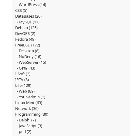
WordPress
(14)
CSS
(5)
DataBases
(20)
MySQL
(17)
Debain
(125)
DevOPS
(2)
Fedora
(49)
FreeBSD
(172)
Desktop
(8)
NoDeny
(16)
WebServer
(15)
Сеть
(43)
I-Soft
(2)
IPTV
(3)
Life
(129)
Web
(89)
Your-admin
(1)
Linux Mint
(63)
Network
(36)
Programming
(30)
Delphi
(7)
JavaScript
(3)
perl
(2)