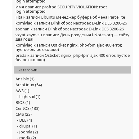
login attempted
Имя
к записи
proftpd SECURITY VIOLATION: root
login attempted
Fita
к записи
Ubuntu менеджер буфера обмена Parcellite
komivlad
к записи
Dlink сброс настроек D-Link DES 3200-26
zoohan
к записи
Dlink сброс настроек D-Link DES 3200-26
vzyat-zaym.su
к записи
День рождения I-Notes.org — сайту
два года!
komivlad
к записи
Osticket nginx, php-fpm ajax 400 error,
пустое белое окошко)
prada
к записи
Osticket nginx, php-fpm ajax 400 error, пустое
белое окошко)
категории
Ansible
(1)
ArchLinux
(54)
AWS
(1)
Lightsail
(1)
BIOS
(1)
CentOS
(133)
CMS
(23)
DLE
(4)
drupal
(1)
Joomla
(2)
modX
(2)