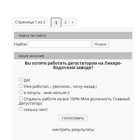
Страница 1 из 2
2
»
1
поиск по сайту
Найти:
ваше мнение
Вы хотите работать дегустатором на Ликеро-
Водочном заводе?
ДА!
Уже работал... уволили... хочу назад (
я лечусь - мне нельзя :)
Отдаюсь работе на все 100% Моя должность Главный
Дегустатор)
синька чмо!
смотреть результаты