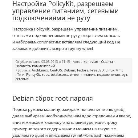
Настройка PolicyKit, разрешаем
управление питанием, сетевыми
подключениями не руту
Настройка PolicyKit, разрешаем управление питанием,
сетевыми подключениями не руту, открываем консоль
и набираем/копипастим: вставляем следующий код Не
забываем добавить юзера в группу wheel
Опубликовано 03.03.2013 в 11:15 · Автор
komivlad
·
Ссылка
·
Написать комментарий
Рубрики:
ArchLinux
,
CentOS
,
Debain
,
Fedora
,
FreeBSD
,
Linux Mint
· Теги:
PolicyKit
,
root
,
totalaccess
,
wheel
,
питание
,
подключения
,
рут
,
сетевые
Debian сброс root пароля
Перезагружаем машину, ожидаем появления меню grub,
далее выбираем необходимое нам ядро стрелочками вверх,
вниз и жмакаем клавишу e на клавиатуре, ище строку
примерно такого содержания: и меняем на такую: т.е.
удаляем ro quiet и вписываем rw init=/bin/bash нажимаем