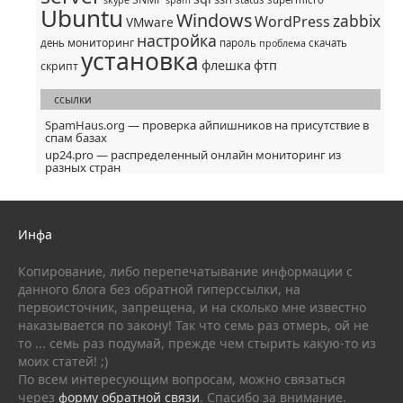
Ubuntu
Windows
zabbix
WordPress
VMware
настройка
мониторинг
день
пароль
скачать
проблема
установка
флешка
фтп
скрипт
ссылки
SpamHaus.org — проверка айпишников на присутствие в
спам базах
up24.pro — распределенный онлайн мониторинг из
разных стран
Инфа
Копирование, либо перепечатывание информации с
данного блога без обратной гиперссылки, на
первоисточник, запрещена, и на сколько мне известно
наказывается по закону! Так что семь раз отмерь, ой не
то ... семь раз подумай, прежде чем стырить какую-то из
моих статей! ;)
По всем интересующим вопросам, можно связаться
через
форму обратной связи
. Спасибо за внимание.