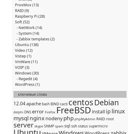
ProxMox
(13)
RAID
(9)
Raspberry Pi
(28)
Soft
(52)
NetWork
(14)
System
(14)
Zabbix templates
(2)
Ubuntu
(138)
Video
(12)
Vistep
(1)
VmWare
(11)
VOIP
(3)
Windows
(30)
Regedit
(4)
WordPress
(1)
ключевые слова
centos
Debian
12.04
apache
cacti
bash
BIND
FreeBSD
linux
ip
error
install
DNS
delphi
Firefox
mysql
nginx
php
nodeny
RAID
root
phpMyAdmin
server
sql
ssh
SNMP
status
supermicro
skype
spam
Ubuntu
Windows
zabbix
WordPress
VMware