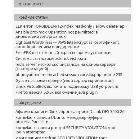
мы вконтакте
крайние статьи
ELK error FORBIDDEN/12/index read-only / allow delete (api)
Ansible proxmox Operation not permitted: в
директории /etc/proxmox
Lightsail WordPress — AWS letsencrypt ssl сертификат с
автообновлением и редиректом
FreePBX distro черный экран во время установки
Система статистики asterisk vistep.ru
redis server несколько инстансов на одном сервере
(с авторизацией)
phpmyadmin memcached session core.lib.php on line 235
Gyazo на своем сервере (свой сервер скриншотов)
Linux VirtualBox включить поддержку USB устройств
Firefox версия 52/5x включение java plugin
обсуждение
Афотин
к записи
Dlink сброс настроек D-Link DES 3200-26
komivlad
к записи
Ubuntu менеджер буфера
обмена Parcellite
komivlad
к записи
proftpd SECURITY VIOLATION: root
login attempted
Имя
к записи
proftpd SECURITY VIOLATION: root