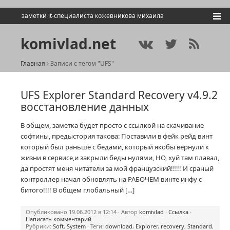
заметки it-специалиста кожевникова михаила
komivlad.net
Главная
Записи с тегом "UFS"
UFS Explorer Standard Recovery v4.9.2
восстановление данных
В общем, заметка будет просто с ссылкой на скачивание
софтины, предыстория такова: Поставили в фейк рейд винт
который был раньше с бедами, который якобы вернули к
жизни в сервисе,и закрыли беды нулями, НО, хуй там плавал,
да простят меня читатели за мой французский!!!!! И сраный
контроллер начал обновлять на РАБОЧЕМ винте инфу с
битого!!!! В общем глобальный […]
Опубликовано 19.06.2012 в 12:14 · Автор
komivlad
·
Ссылка
·
Написать комментарий
Рубрики:
Soft
,
System
· Теги:
download
,
Explorer
,
recovery
,
Standard
,