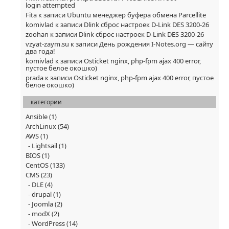
login attempted
Fita
к записи
Ubuntu менеджер буфера обмена Parcellite
komivlad
к записи
Dlink сброс настроек D-Link DES 3200-26
zoohan
к записи
Dlink сброс настроек D-Link DES 3200-26
vzyat-zaym.su
к записи
День рождения I-Notes.org — сайту
два года!
komivlad
к записи
Osticket nginx, php-fpm ajax 400 error,
пустое белое окошко)
prada
к записи
Osticket nginx, php-fpm ajax 400 error, пустое
белое окошко)
категории
Ansible
(1)
ArchLinux
(54)
AWS
(1)
Lightsail
(1)
BIOS
(1)
CentOS
(133)
CMS
(23)
DLE
(4)
drupal
(1)
Joomla
(2)
modX
(2)
WordPress
(14)