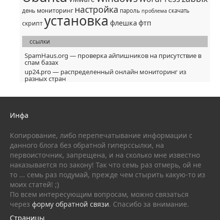
настройка
мониторинг
день
пароль
скачать
проблема
установка
флешка
фтп
скрипт
ссылки
SpamHaus.org — проверка айпишников на присутствие в
спам базах
up24.pro — распределенный онлайн мониторинг из
разных стран
Инфа
Копирование, либо перепечатывание информации с
данного блога без обратной гиперссылки, на
первоисточник, запрещена, и на сколько мне известно
наказывается по закону! Так что семь раз отмерь, ой не
то ... семь раз подумай, прежде чем стырить какую-то из
моих статей! ;)
По всем интересующим вопросам, можно связаться
через
форму обратной связи
. Спасибо за внимание.
Страницы