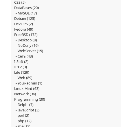
CSS
(5)
DataBases
(20)
MySQL
(17)
Debain
(125)
DevOPS
(2)
Fedora
(49)
FreeBSD
(172)
Desktop
(8)
NoDeny
(16)
WebServer
(15)
Сеть
(43)
I-Soft
(2)
IPTV
(3)
Life
(129)
Web
(89)
Your-admin
(1)
Linux Mint
(63)
Network
(36)
Programming
(30)
Delphi
(7)
JavaScript
(3)
perl
(2)
php
(12)
shell
(3)