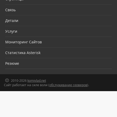
Связь
Детали
Услуги
Мониторинг Сайтов
Статистика Asterisk
Резюме
2010-2026
komivlad.net
Сайт работает на силе воли (
обслуживание серверов
).