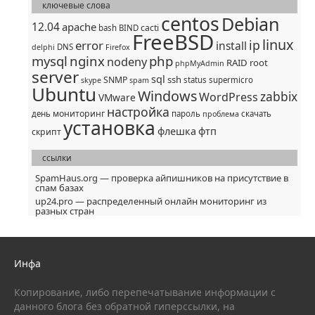
ключевые слова
centos
Debian
12.04
apache
cacti
bash
BIND
FreeBSD
linux
ip
error
install
DNS
delphi
Firefox
mysql
nginx
php
nodeny
RAID
root
phpMyAdmin
server
sql
ssh
SNMP
status
supermicro
skype
spam
Ubuntu
Windows
zabbix
WordPress
VMware
настройка
мониторинг
день
пароль
скачать
проблема
установка
флешка
фтп
скрипт
ссылки
SpamHaus.org — проверка айпишников на присутствие в
спам базах
up24.pro — распределенный онлайн мониторинг из
разных стран
Инфа
Копирование, либо перепечатывание информации с
данного блога без обратной гиперссылки, на