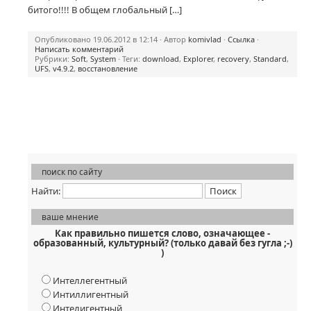
битого!!!! В общем глобальный […]
Опубликовано 19.06.2012 в 12:14 · Автор
komivlad
·
Ссылка
·
Написать комментарий
Рубрики:
Soft
,
System
· Теги:
download
,
Explorer
,
recovery
,
Standard
,
UFS
,
v4.9.2
,
восстановление
поиск по сайту
Найти:
ваше мнение
Как правильно пишется слово, означающее -
образованный, культурный? (только давай без гугла ;-)
)
Интеллегентный
Интиллигентный
Интелигентный