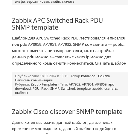
альфа
,
версия
,
новая
,
скайп
,
скачать
Zabbix APC Switched Rack PDU
SNMP template
Шаблон для APC Switched Rack PDU, тестировался и писался
под pdu AP8959, AP7951, AP7932. SNMP комьюнити — public,
можете поменять, не заморачивался, т.к. в настройках
данных pdu можно выставлять с каких ip можно для
определенного комьютнити коннектиться. Скачать шаблон
Опубликовано 18.02.2014 в 13:11 · Автор
komivlad
·
Ссылка
·
Написать комментарий
Рубрики:
Zabbix templates
· Теги:
AP7932
,
AP7951
,
AP8959
,
apc
,
download
,
PDU
,
Rack
,
SNMP
,
Switched
,
template
,
zabbix
,
скачать
,
шаблон
Zabbix Cisco discover SNMP template
Давно хотел выложить данный шаблон, да все никак
времени не мог выделить, данный шаблон подойдет в