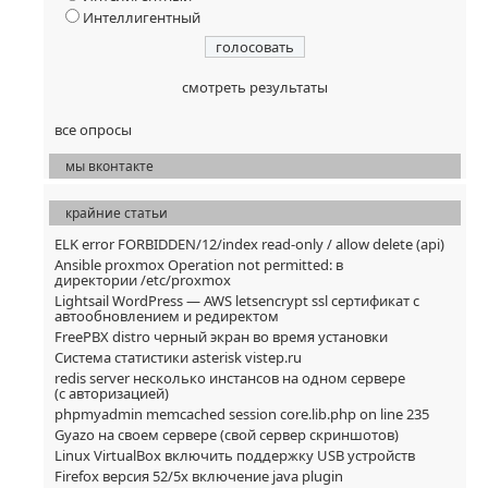
Интеллигентный
смотреть результаты
все опросы
мы вконтакте
крайние статьи
ELK error FORBIDDEN/12/index read-only / allow delete (api)
Ansible proxmox Operation not permitted: в
директории /etc/proxmox
Lightsail WordPress — AWS letsencrypt ssl сертификат с
автообновлением и редиректом
FreePBX distro черный экран во время установки
Система статистики asterisk vistep.ru
redis server несколько инстансов на одном сервере
(с авторизацией)
phpmyadmin memcached session core.lib.php on line 235
Gyazo на своем сервере (свой сервер скриншотов)
Linux VirtualBox включить поддержку USB устройств
Firefox версия 52/5x включение java plugin