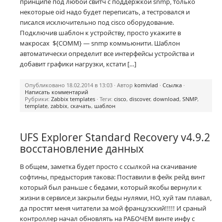
принципе под любой свитч с поддержкой snmp, только
некоторые oid надо будет переписать, а тестровался и
писался исключительно под cisco оборудование.
Подключив шаблон к устройству, просто укажите в
макросах ${COMM} — snmp коммьюнити. Шаблон
автоматически определит все интерфейсы устройства и
добавит графики нагрузки, кстати […]
Опубликовано 18.02.2014 в 13:03 · Автор
komivlad
·
Ссылка
·
Написать комментарий
Рубрики:
Zabbix templates
· Теги:
cisco
,
discover
,
download
,
SNMP
,
template
,
zabbix
,
скачать
,
шаблон
UFS Explorer Standard Recovery v4.9.2
восстановление данных
В общем, заметка будет просто с ссылкой на скачивание
софтины, предыстория такова: Поставили в фейк рейд винт
который был раньше с бедами, который якобы вернули к
жизни в сервисе,и закрыли беды нулями, НО, хуй там плавал,
да простят меня читатели за мой французский!!!!! И сраный
контроллер начал обновлять на РАБОЧЕМ винте инфу с