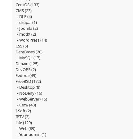
CentOS
(133)
CMS
(23)
DLE
(4)
drupal
(1)
Joomla
(2)
modX
(2)
WordPress
(14)
CSS
(5)
DataBases
(20)
MySQL
(17)
Debain
(125)
DevOPS
(2)
Fedora
(49)
FreeBSD
(172)
Desktop
(8)
NoDeny
(16)
WebServer
(15)
Сеть
(43)
I-Soft
(2)
IPTV
(3)
Life
(129)
Web
(89)
Your-admin
(1)