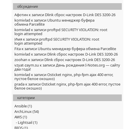
обсуждение
Афотин
к записи
Dlink сброс настроек D-Link DES 3200-26
komivlad
к записи
Ubuntu менеджер буфера
обмена Parcellite
komivlad
к записи
proftpd SECURITY VIOLATION: root
login attempted
Имя
к записи
proftpd SECURITY VIOLATION: root
login attempted
Fita
к записи
Ubuntu менеджер буфера обмена Parcellite
komivlad
к записи
Dlink сброс настроек D-Link DES 3200-26
zoohan
к записи
Dlink сброс настроек D-Link DES 3200-26
vzyat-zaym.su
к записи
День рождения I-Notes.org — сайту
два года!
komivlad
к записи
Osticket nginx, php-fpm ajax 400 error,
пустое белое окошко)
prada
к записи
Osticket nginx, php-fpm ajax 400 error, пустое
белое окошко)
категории
Ansible
(1)
ArchLinux
(54)
AWS
(1)
Lightsail
(1)
BIOS
(1)