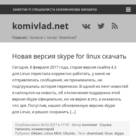
заметки it-специалиста кожевникова михаила
komivlad.net
Главная
Записи с тегом "download"
Новая версия skype for linux скачать
Сегодня, 8 февраля 2017 года, старая версия скайпа 4.3
для Linux перестала корректно работать, у меня не
отправлялись сообщения, не принимались, не
подгружалась история переписки. В одной из лент новостей
я наткнулся на новость, об отключения поддержки этой
версии skype официально, но не верил в это, а оказалось
что зря. Погуглив, нашел обновленную версию skype
для Linux, и решил сохранить […]
Опубликовано 08.02.2017 в 17:59 · Автор
komivlad
·
Ссылка
·
Написать комментарий
Рубрики:
Debain
,
Linux Mint
,
Ubuntu
· Теги:
download
,
linux
,
skype
,