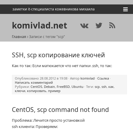
заметки it-специалиста кожевникова михаила
komivlad.net
Главная
Записи с тегом "scp"
SSH, scp копирование ключей
Как-то так: Если матюкается что нет папки .ssh, то так:
Опубликовано 28.08.2012 в 19:08 · Автор
komivlad
·
Ссылка
·
Написать комментарий
Рубрики:
CentOS
,
Debain
,
FreeBSD
,
Ubuntu
· Теги:
scp
,
ssh
,
как
,
ключи
,
копировать
,
пример
CentOS, scp command not found
Проблема: Лечится просто установкой
ssh клиента: Проверяем: