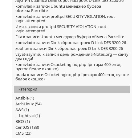
Афотин
к записи
Dlink сброс настроек D-Link DES 3200-26
komivlad
к записи
Ubuntu менеджер буфера
обмена Parcellite
komivlad
к записи
proftpd SECURITY VIOLATION: root
login attempted
Имя
к записи
proftpd SECURITY VIOLATION: root
login attempted
Fita
к записи
Ubuntu менеджер буфера обмена Parcellite
komivlad
к записи
Dlink сброс настроек D-Link DES 3200-26
zoohan
к записи
Dlink сброс настроек D-Link DES 3200-26
vzyat-zaym.su
к записи
День рождения I-Notes.org — сайту
два года!
komivlad
к записи
Osticket nginx, php-fpm ajax 400 error,
пустое белое окошко)
prada
к записи
Osticket nginx, php-fpm ajax 400 error, пустое
белое окошко)
категории
Ansible
(1)
ArchLinux
(54)
AWS
(1)
Lightsail
(1)
BIOS
(1)
CentOS
(133)
CMS
(23)