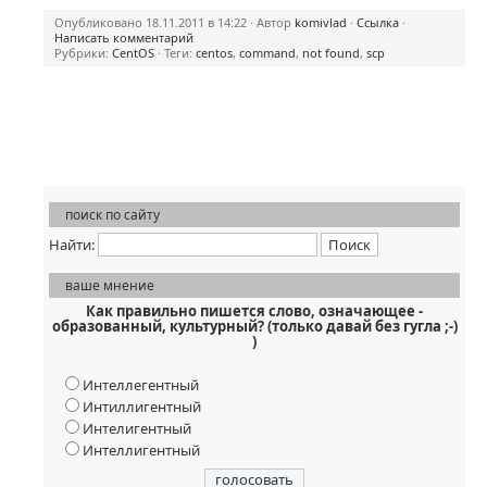
Опубликовано 18.11.2011 в 14:22 · Автор
komivlad
·
Ссылка
·
Написать комментарий
Рубрики:
CentOS
· Теги:
centos
,
command
,
not found
,
scp
поиск по сайту
Найти:
ваше мнение
Как правильно пишется слово, означающее -
образованный, культурный? (только давай без гугла ;-)
)
Интеллегентный
Интиллигентный
Интелигентный
Интеллигентный