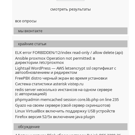
смотреть результаты
все опросы
мы вконтакте
крайние статьи
ELK error FORBIDDEN/12/index read-only / allow delete (api)
Ansible proxmox Operation not permitted: в
директории /etc/proxmox
Lightsail WordPress — AWS letsencrypt ssl сертификат с
автообновлением и редиректом
FreePBX distro черный экран во время установки
Система статистики asterisk vistep.ru
redis server несколько инстансов на одном сервере
(с авторизацией)
phpmyadmin memcached session core.lib.php on line 235
Gyazo на своем сервере (свой сервер скриншотов)
Linux VirtualBox включить поддержку USB устройств
Firefox версия 52/5x включение java plugin
обсуждение