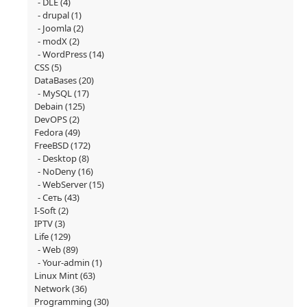
DLE
(4)
drupal
(1)
Joomla
(2)
modX
(2)
WordPress
(14)
CSS
(5)
DataBases
(20)
MySQL
(17)
Debain
(125)
DevOPS
(2)
Fedora
(49)
FreeBSD
(172)
Desktop
(8)
NoDeny
(16)
WebServer
(15)
Сеть
(43)
I-Soft
(2)
IPTV
(3)
Life
(129)
Web
(89)
Your-admin
(1)
Linux Mint
(63)
Network
(36)
Programming
(30)