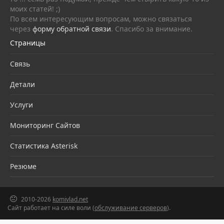
моих статей! ;)
По всем интересующим вопросам, можно связаться
через
форму обратной связи
. Спасибо за внимание.
Страницы
Связь
Детали
Услуги
Мониторинг Сайтов
Статистика Asterisk
Резюме
2010-2026
komivlad.net
Сайт работает на силе воли (
обслуживание серверов
).