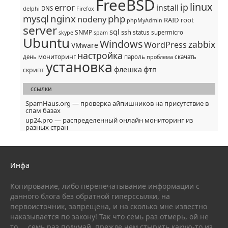
FreeBSD
linux
ip
error
install
DNS
delphi
Firefox
mysql
nginx
php
nodeny
RAID
root
phpMyAdmin
server
sql
ssh
SNMP
status
supermicro
skype
spam
Ubuntu
Windows
zabbix
WordPress
VMware
настройка
мониторинг
день
пароль
скачать
проблема
установка
флешка
фтп
скрипт
ссылки
SpamHaus.org — проверка айпишников на присутствие в
спам базах
up24.pro — распределенный онлайн мониторинг из
разных стран
Инфа
Копирование, либо перепечатывание информации с
данного блога без обратной гиперссылки, на
первоисточник, запрещена, и на сколько мне известно
наказывается по закону! Так что семь раз отмерь, ой не
то ... семь раз подумай, прежде чем стырить какую-то из