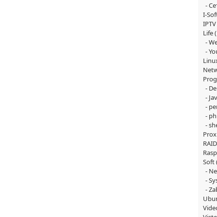
Се
I-Sof
IPTV
Life
(
W
Yo
Linu
Net
Pro
De
Ja
pe
ph
she
Pro
RAID
Rasp
Soft
Ne
Sy
Za
Ubu
Vide