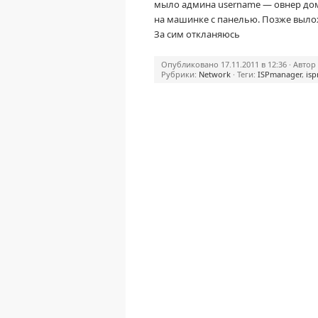
мыло админа username — овнер до
на машинке с панелью. Позже выло
За сим откланяюсь
Опубликовано 17.11.2011 в 12:36 · Автор
Рубрики:
Network
· Теги:
ISPmanager
,
is