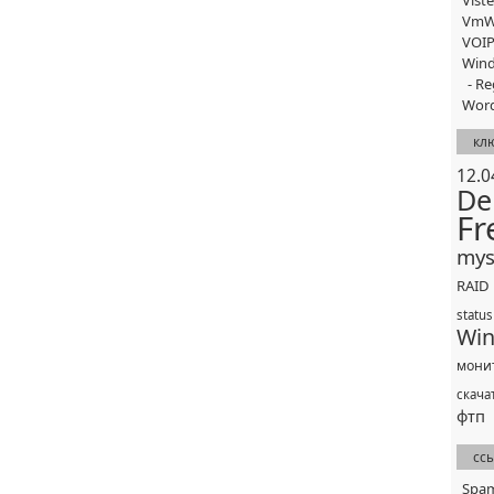
Vist
VmW
VOI
Win
Re
Word
кл
12.0
De
Fr
mys
RAID
status
Wi
мони
скача
фтп
сс
Spa