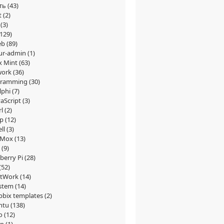
ть
(43)
t
(2)
(3)
129)
eb
(89)
ur-admin
(1)
x Mint
(63)
work
(36)
gramming
(30)
lphi
(7)
vaScript
(3)
rl
(2)
p
(12)
ll
(3)
xMox
(13)
(9)
berry Pi
(28)
(52)
tWork
(14)
stem
(14)
bbix templates
(2)
ntu
(138)
o
(12)