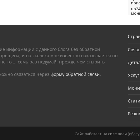
прис
up24
мони
Стра
е информации с данного блога без обратной
Связ
прещена, и на сколько мне известно наказывается по
 не то ... семь раз подумай, прежде чем стырить
Дета
можно связаться через
форму обратной связи
.
Услуг
Мони
Стати
Резю
Сайт работает на силе воли (
обслу