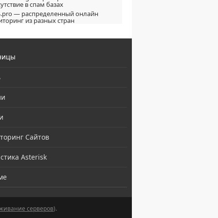
утствие в спам базах
.pro — распределенный онлайн
торинг из разных стран
ницы
ь
ли
и
торинг Сайтов
стика Asterisk
ме
живание серверов
).