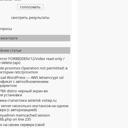
смотреть результаты
опросы
 вконтакте
айние статьи
error FORBIDDEN/12/index read-only /
 delete (api)
ble proxmox Operation not permitted: в
ктории /etc/proxmox
tsail WordPress — AWS letsencrypt ssl
ификат с автообновлением
едиректом
PBX distro черный экран во
я установки
ема статистики asterisk vistep.ru
s server несколько инстансов на одном
ере (с авторизацией)
myadmin memcached session
lib.php on line 235
o на своем сервере (свой