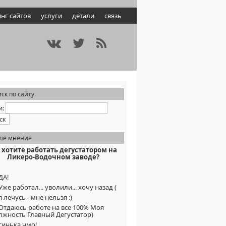
нг сайтов
услуги
детали
связь
ск по сайту
и:
ше мнение
 хотите работать дегустатором на
Ликеро-Водочном заводе?
ДА!
Уже работал... уволили... хочу назад (
я лечусь - мне нельзя :)
Отдаюсь работе на все 100% Моя
лжность Главный Дегустатор)
синька чмо!