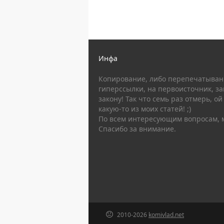
Инфа
Копирование, либо перепечатывани
гиперссылки, на первоисточник, за
закону! Так что семь раз отмерь, ой
какую-то из моих статей! ;)
По всем интересующим вопросам, 
Спасибо за внимание.
2010-2026
komivlad.net