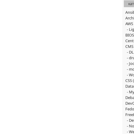
ка
Ansi
Arch
AWS
Lig
BIOS
Cen
CMS
DL
dr
Jo
m
Wo
CSS
(
Data
M
Deba
Dev
Fedo
Free
De
No
We