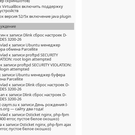
ер скриншотов)
x VirtualBox включить поддержку
устройств
fox версия 52/5x включение java plugin
суждение
тин
к записи
Dlink сброс настроек D-
 DES 3200-26
vlad
к записи
Ubuntu менеджер
ра обмена Parcellite
vlad
к записи
proftpd SECURITY
ATION: root login attempted
к записи
proftpd SECURITY VIOLATION:
 login attempted
к записи
Ubuntu менеджер буфера
на Parcellite
vlad
к записи
Dlink сброс настроек D-
 DES 3200-26
han
к записи
Dlink сброс настроек D-
 DES 3200-26
t-zaym.su
к записи
День рождения I-
s.org — сайту два года!
vlad
к записи
Osticket nginx, php-fpm
 400 error, пустое белое окошко)
a
к записи
Osticket nginx, php-fpm ajax
error, пустое белое окошко)