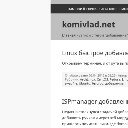
заметки it-специалиста кожевник
komivlad.net
Главная
Записи с тегом "добавление"
Linux быстрое добавл
Открываем терминал, и от рута в
Опубликовано 06.04.2016 в 08:25 · Автор
Рубрики:
ArchLinux
,
CentOS
,
Fedora
,
Lin
swapfile
,
Ubuntu
,
быстро
,
добавление
ISPmanager добавлен
Недавно столкнулся с задачей доба
добавлять ручками через веб-морд
пришлось почитать вики. где doma