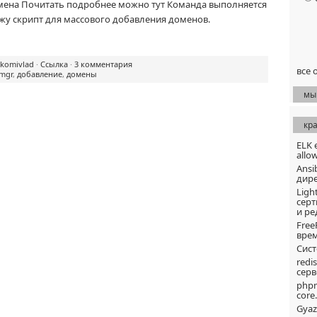
мена Почитать подробнее можно тут Команда выполняется
жу скрипт для массового добавления доменов.
komivlad
·
Ссылка
·
3 комментария
все 
pmgr
,
добавление
,
домены
мы
кр
ELK 
allow
Ansi
дире
Ligh
серт
и р
Free
врем
Сист
redi
серв
php
core.
Gyaz