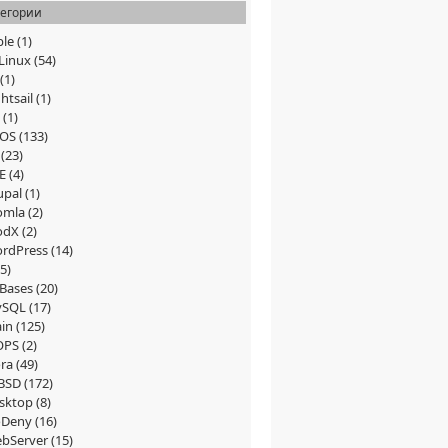
тегории
ble
(1)
Linux
(54)
(1)
htsail
(1)
(1)
tOS
(133)
(23)
E
(4)
upal
(1)
omla
(2)
odX
(2)
rdPress
(14)
5)
Bases
(20)
ySQL
(17)
in
(125)
OPS
(2)
ra
(49)
BSD
(172)
sktop
(8)
Deny
(16)
bServer
(15)