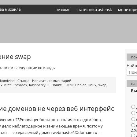
ова михаила
резюме
статистика asterisk
монитори
ение swap
пои
Найт
ыполняем следующие команды
komivlad
·
Ссылка
·
Написать комментарий
ва
ux Mint
,
ProxMox
,
Raspberry Pi
,
Ubuntu
· Теги:
Debian
,
linux
,
swap
,
Вы
ие доменов не через веб интерфейс
вления в ISPmanager большого количества доменов,
у дело неблагодарное и занимающее время, поэтому
до
in.ru — создаваемый домен webmaster\@domain.ru —