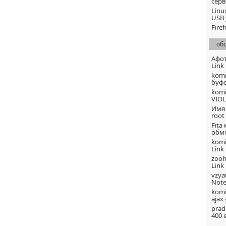
серв
Linu
USB 
Fire
об
Афо
Link
komi
буфе
komi
VIOL
Имя
root
Fita
обме
komi
Link
zoo
Link
vzya
Note
komi
ajax
prad
400 