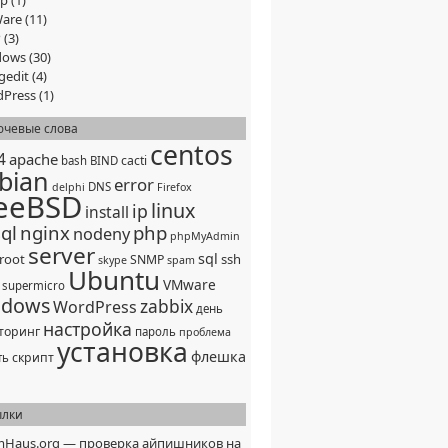
ep
(1)
are
(11)
P
(3)
dows
(30)
gedit
(4)
Press
(1)
ючевые слова
centos
4
apache
cacti
bash
BIND
bian
error
DNS
delphi
Firefox
eeBSD
linux
ip
install
ql
nginx
php
nodeny
phpMyAdmin
server
sql
root
ssh
SNMP
skype
spam
Ubuntu
VMware
supermicro
ndows
zabbix
WordPress
день
настройка
торинг
пароль
проблема
установка
флешка
скрипт
ть
ылки
mHaus.org — проверка айпишников на