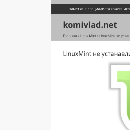
заметки it-специалиста кожевник
komivlad.net
Главная
Linux Mint
LinuxMint не уст
LinuxMint не устанав