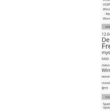
VOI
Win
Re
Word
кл
12.0
De
Fr
mys
RAID
status
Wi
мони
скача
фтп
сс
Spa
прис