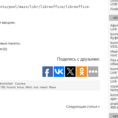
Linu
USB 
untu/pool/main/libr/libreoffice/libreoffice-
Fire
об
и вводим:
Афо
Link
komi
буфе
:
komi
овые пакеты.
VIOL
с))))
Имя
root
Поделись с друзьями:
Fita
обме
komi
Link
zoo
Link
komivlad
·
Ссылка
vzya
.190
,
Found
,
linux
,
Mint
,
not
,
пакет
,
Язык
Note
komi
ajax
prad
Следующая статья »
400 
ка