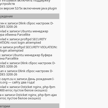
x VirtualBox включить поддержку
устройств
fox версия 52/5x включение java plugin
суждение
тин
к записи
Dlink сброс настроек D-
 DES 3200-26
vlad
к записи
Ubuntu менеджер
ра обмена Parcellite
vlad
к записи
proftpd SECURITY
ATION: root login attempted
к записи
proftpd SECURITY VIOLATION:
 login attempted
к записи
Ubuntu менеджер буфера
на Parcellite
vlad
к записи
Dlink сброс настроек D-
 DES 3200-26
han
к записи
Dlink сброс настроек D-
 DES 3200-26
t-zaym.su
к записи
День рождения I-
s.org — сайту два года!
vlad
к записи
Osticket nginx, php-fpm
 400 error, пустое белое окошко)
a
к записи
Osticket nginx, php-fpm ajax
error, пустое белое окошко)
тегории