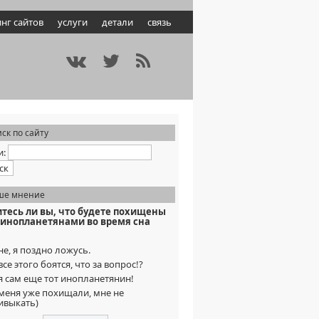
нг сайтов
услуги
детали
связь
ск по сайту
и:
ше мнение
итесь ли вы, что будете похищены
инопланетянами во время сна
не, я поздно ложусь.
все этого боятся, что за вопрос!?
я сам еще тот инопланетянин!
меня уже похищали, мне не
ивыкать)