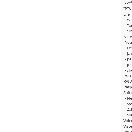
I-Sof
IPTV
Life
(
W
Yo
Linu
Net
Pro
De
Ja
pe
ph
she
Pro
RAID
Rasp
Soft
Ne
Sy
Za
Ubu
Vide
Vist
VmW