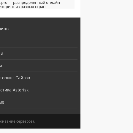
.pro — распределенный онлайн
торинг из разных стран
ницы
ь
ли
и
торинг Сайтов
стика Asterisk
ме
живание серверов
).