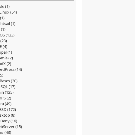
ble
(1)
Linux
(54)
(1)
htsail
(1)
(1)
tOS
(133)
(23)
E
(4)
upal
(1)
omla
(2)
odX
(2)
rdPress
(14)
5)
Bases
(20)
ySQL
(17)
in
(125)
OPS
(2)
ra
(49)
BSD
(172)
sktop
(8)
Deny
(16)
bServer
(15)
ть
(43)