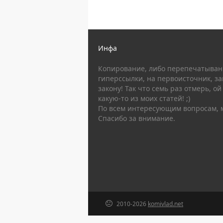
Инфа
Копирование, либо перепечатывани
гиперссылки, на первоисточник, за
закону! Так что семь раз отмерь, ой
какую-то из моих статей! ;)
По всем интересующим вопросам, 
Спасибо за внимание.
2010-2026
komivlad.net