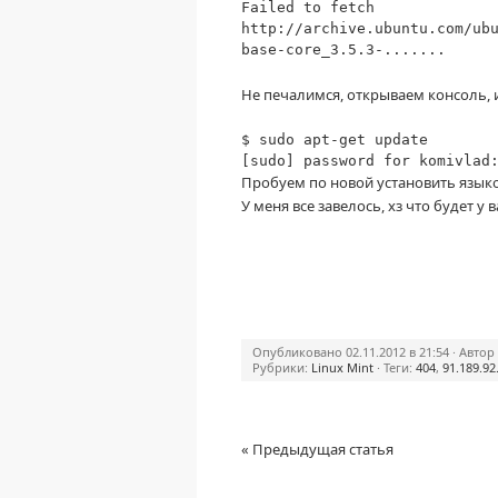
Failed to fetch
http://archive.ubuntu.com/ub
base-core_3.5.3-.......
Не печалимся, открываем консоль, 
$ sudo apt-get update
[sudo] password for komivlad
Пробуем по новой установить язык
У меня все завелось, хз что будет у ва
Опубликовано 02.11.2012 в 21:54 · Автор
Рубрики:
Linux Mint
· Теги:
404
,
91.189.92
« Предыдущая статья