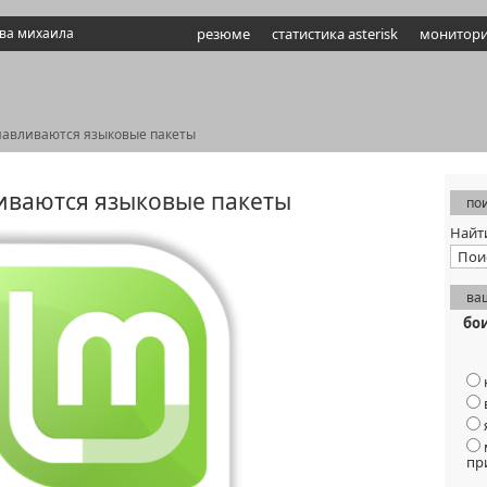
ова михаила
резюме
статистика asterisk
монитори
анавливаются языковые пакеты
ливаются языковые пакеты
пои
Найт
ва
бо
пр