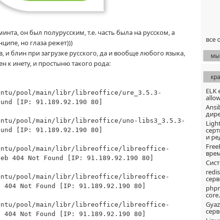
инта, он был полурусским, т.е. часть была на русском, а
все 
ципе, но глаза режет)))
, и блин при загрузке русского, да и вообще любого языка,
мы
н к инету, и простыню такого рода:
кр
ELK 
untu/pool/main/libr/libreoffice/ure_3.5.3-
allow
und [IP: 91.189.92.190 80]
Ansi
дире
untu/pool/main/libr/libreoffice/uno-libs3_3.5.3-
Ligh
серт
und [IP: 91.189.92.190 80]
и р
Free
untu/pool/main/libr/libreoffice/libreoffice-
врем
deb
404 Not Found [IP: 91.189.92.190 80]
Сист
redi
untu/pool/main/libr/libreoffice/libreoffice-
серв
b
404 Not Found [IP: 91.189.92.190 80]
php
core.
Gyaz
untu/pool/main/libr/libreoffice/libreoffice-
серв
b
404 Not Found [IP: 91.189.92.190 80]