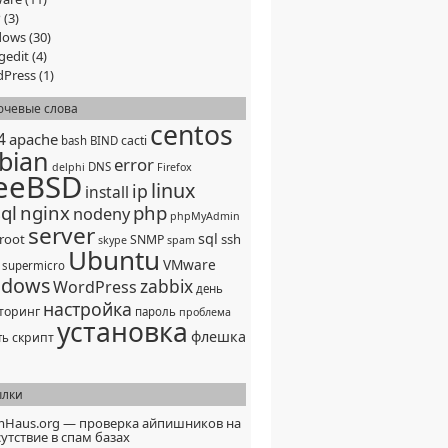
P
(3)
dows
(30)
gedit
(4)
Press
(1)
ючевые слова
centos
4
apache
cacti
bash
BIND
bian
error
DNS
delphi
Firefox
eeBSD
linux
ip
install
ql
nginx
php
nodeny
phpMyAdmin
server
sql
root
ssh
SNMP
skype
spam
Ubuntu
VMware
supermicro
ndows
zabbix
WordPress
день
настройка
торинг
пароль
проблема
установка
флешка
скрипт
ть
ылки
mHaus.org — проверка айпишников на
утствие в спам базах