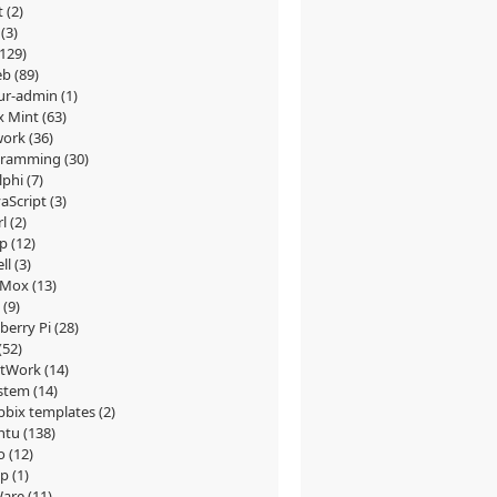
t
(2)
(3)
129)
eb
(89)
ur-admin
(1)
x Mint
(63)
work
(36)
gramming
(30)
lphi
(7)
vaScript
(3)
rl
(2)
p
(12)
ll
(3)
xMox
(13)
(9)
berry Pi
(28)
(52)
tWork
(14)
stem
(14)
bbix templates
(2)
ntu
(138)
o
(12)
ep
(1)
are
(11)