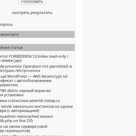
смотреть результаты
опросы
 вконтакте
айние статьи
error FORBIDDEN/12/index read-only /
 delete (api)
ble proxmox Operation not permitted: в
ктории /etc/proxmox
tsail WordPress — AWS letsencrypt ssl
ификат с автообновлением
едиректом
PBX distro черный экран во
я установки
ема статистики asterisk vistep.ru
s server несколько инстансов на одном
ере (с авторизацией)
myadmin memcached session
lib.php on line 235
o на своем сервере (свой
ер скриншотов)