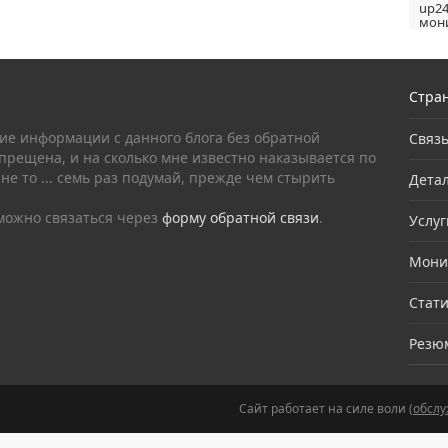
up24
мони
Стра
е информации с данного блога без обратной
Связ
прещена, и на сколько мне известно наказывается по
 не то ... семь раз подумай, прежде чем стырить
Дета
можно связаться через
форму обратной связи
.
Услуг
Мони
Стати
Резю
Сайт работает на силе воли (
обслу