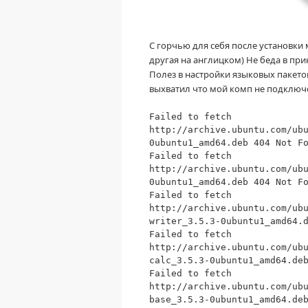
С горчью для себя после установки м
другая на англицком) Не беда в прин
Полез в настройки языковых пакетов
выхватил что мой комп не подключе
Failed to fetch
http://archive.ubuntu.com/ub
0ubuntu1_amd64.deb
404 Not Fo
Failed to fetch
http://archive.ubuntu.com/ub
0ubuntu1_amd64.deb
404 Not Fo
Failed to fetch
http://archive.ubuntu.com/ub
writer_3.5.3-0ubuntu1_amd64.
Failed to fetch
http://archive.ubuntu.com/ub
calc_3.5.3-0ubuntu1_amd64.de
Failed to fetch
http://archive.ubuntu.com/ub
base_3.5.3-0ubuntu1_amd64.de