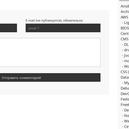
Ansi
Arch
AWS
E-mail (не публикуется), обязательно
Lig
BIOS
Cen
CMS
DL
dr
Jo
m
Wo
CSS
(
Data
M
Deba
Dev
Fedo
Free
De
No
We
Се