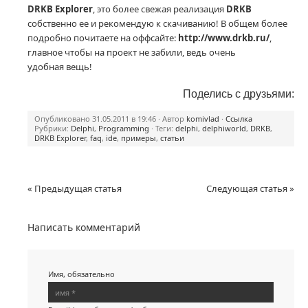
DRKB Explorer
, это более свежая реализация
DRKB
собственно ее и рекомендую к скачиванию! В общем более
подробно почитаете на оффсайте:
http://www.drkb.ru/
,
главное чтобы на проект не забили, ведь очень
удобная вещь!
Поделись с друзьями:
Опубликовано 31.05.2011 в 19:46 · Автор
komivlad
·
Ссылка
Рубрики:
Delphi
,
Programming
· Теги:
delphi
,
delphiworld
,
DRKB
,
DRKB Explorer
,
faq
,
ide
,
примеры
,
статьи
« Предыдущая статья
Следующая статья »
Написать комментарий
Имя, обязательно