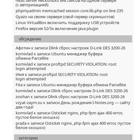
redis server несколько инстансов на одном сервере
(с авторизацией)
phpmyadmin memcached session core.lib.php on line 235
Gyazo на своем сервере (свой сервер скриншотов)
Linux VirtualBox включить поддержку USB устройств
Firefox версия 52/5x включение java plugin
обсуждение
Афотин
к записи
Dlink сброс настроек D-Link DES 3200-26
komivlad
к записи
Ubuntu менеджер буфера
обмена Parcellite
komivlad
к записи
proftpd SECURITY VIOLATION: root
login attempted
Имя
к записи
proftpd SECURITY VIOLATION: root
login attempted
Fita
к записи
Ubuntu менеджер буфера обмена Parcellite
komivlad
к записи
Dlink сброс настроек D-Link DES 3200-26
zoohan
к записи
Dlink сброс настроек D-Link DES 3200-26
vzyat-zaym.su
к записи
День рождения I-Notes.org — сайту
два года!
komivlad
к записи
Osticket nginx, php-fpm ajax 400 error,
пустое белое окошко)
prada
к записи
Osticket nginx, php-fpm ajax 400 error, пустое
белое окошко)
категории