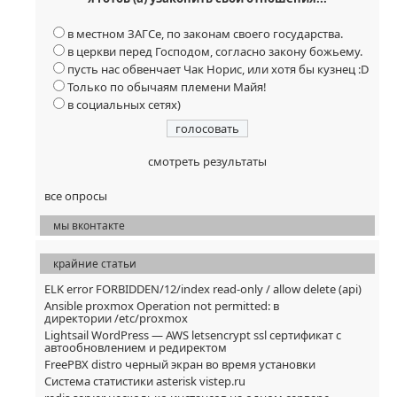
в местном ЗАГСе, по законам своего государства.
в церкви перед Господом, согласно закону божьему.
пусть нас обвенчает Чак Норис, или хотя бы кузнец :D
Только по обычаям племени Майя!
в социальных сетях)
смотреть результаты
все опросы
мы вконтакте
крайние статьи
ELK error FORBIDDEN/12/index read-only / allow delete (api)
Ansible proxmox Operation not permitted: в
директории /etc/proxmox
Lightsail WordPress — AWS letsencrypt ssl сертификат с
автообновлением и редиректом
FreePBX distro черный экран во время установки
Система статистики asterisk vistep.ru