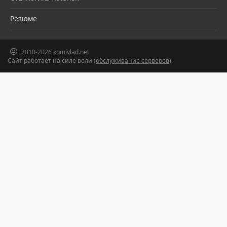
Резюме
2010-2026
komivlad.net
Сайт работает на силе воли (
обслуживание серверов
).