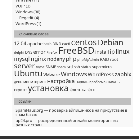
VmWare
(11)
VOIP
(3)
Windows
(30)
Regedit
(4)
WordPress
(1)
ключевые слова
centos
Debian
12.04
apache
cacti
bash
BIND
FreeBSD
linux
ip
error
install
DNS
delphi
Firefox
mysql
nginx
php
nodeny
RAID
root
phpMyAdmin
server
sql
ssh
SNMP
status
supermicro
skype
spam
Ubuntu
Windows
zabbix
WordPress
VMware
настройка
мониторинг
день
пароль
скачать
проблема
установка
флешка
фтп
скрипт
ссылки
SpamHaus.org — проверка айпишников на присутствие в
спам базах
up24.pro — распределенный онлайн мониторинг из
разных стран