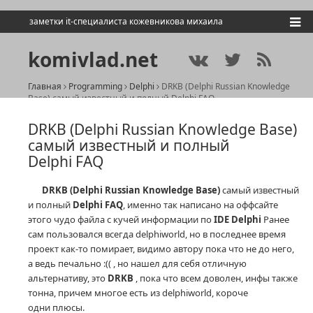
заметки it-специалиста кожевникова михаила
komivlad.net
Главная
Programming
Delphi
DRKB (Delphi Russian Knowledge
Base) самый известный и полный Delphi FAQ
DRKB (Delphi Russian Knowledge Base)
самый известный и полный
Delphi FAQ
DRKB (Delphi Russian Knowledge Base)
самый известный
и полный
Delphi FAQ
, именно так написано на оффсайте
этого чудо файла с кучей информации по
IDE Delphi
Ранее
сам пользовался всегда delphiworld, но в последнее время
проект
как-то
помирает, видимо автору пока что не до него,
а ведь печально :(( , но нашел для себя отличную
альтернативу, это
DRKB
, пока что всем доволен, инфы также
тонна, причем многое есть из delphiworld, короче
одни плюсы.